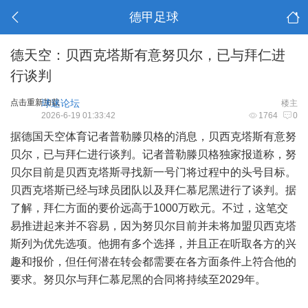
德甲足球
德天空：贝西克塔斯有意努贝尔，已与拜仁进
行谈判
点击重新加载
球迷论坛
楼主
2026-6-19 01:33:42
1764
0
据德国天空体育记者普勒滕贝格的消息，贝西克塔斯有意努
贝尔，已与拜仁进行谈判。记者普勒滕贝格独家报道称，努
贝尔目前是贝西克塔斯寻找新一号门将过程中的头号目标。
贝西克塔斯已经与球员团队以及拜仁慕尼黑进行了谈判。据
了解，拜仁方面的要价远高于1000万欧元。不过，这笔交
易推进起来并不容易，因为努贝尔目前并未将加盟贝西克塔
斯列为优先选项。他拥有多个选择，并且正在听取各方的兴
趣和报价，但任何潜在转会都需要在各方面条件上符合他的
要求。努贝尔与拜仁慕尼黑的合同将持续至2029年。