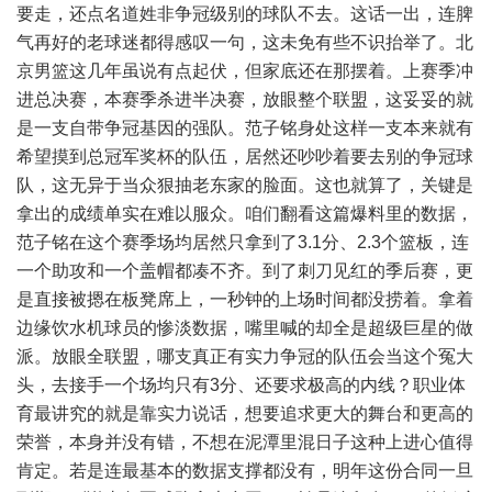
要走，还点名道姓非争冠级别的球队不去。这话一出，连脾
气再好的老球迷都得感叹一句，这未免有些不识抬举了。北
京男篮这几年虽说有点起伏，但家底还在那摆着。上赛季冲
进总决赛，本赛季杀进半决赛，放眼整个联盟，这妥妥的就
是一支自带争冠基因的强队。范子铭身处这样一支本来就有
希望摸到总冠军奖杯的队伍，居然还吵吵着要去别的争冠球
队，这无异于当众狠抽老东家的脸面。这也就算了，关键是
拿出的成绩单实在难以服众。咱们翻看这篇爆料里的数据，
范子铭在这个赛季场均居然只拿到了3.1分、2.3个篮板，连
一个助攻和一个盖帽都凑不齐。到了刺刀见红的季后赛，更
是直接被摁在板凳席上，一秒钟的上场时间都没捞着。拿着
边缘饮水机球员的惨淡数据，嘴里喊的却全是超级巨星的做
派。放眼全联盟，哪支真正有实力争冠的队伍会当这个冤大
头，去接手一个场均只有3分、还要求极高的内线？职业体
育最讲究的就是靠实力说话，想要追求更大的舞台和更高的
荣誉，本身并没有错，不想在泥潭里混日子这种上进心值得
肯定。若是连最基本的数据支撑都没有，明年这份合同一旦