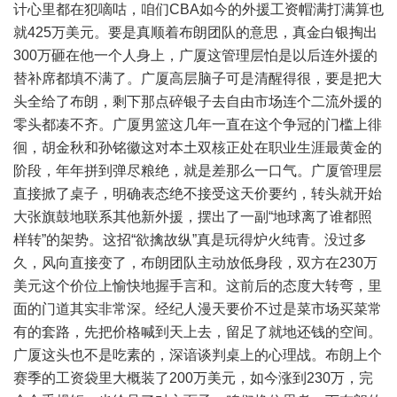
计心里都在犯嘀咕，咱们CBA如今的外援工资帽满打满算也
就425万美元。要是真顺着布朗团队的意思，真金白银掏出
300万砸在他一个人身上，广厦这管理层怕是以后连外援的
替补席都填不满了。广厦高层脑子可是清醒得很，要是把大
头全给了布朗，剩下那点碎银子去自由市场连个二流外援的
零头都凑不齐。广厦男篮这几年一直在这个争冠的门槛上徘
徊，胡金秋和孙铭徽这对本土双核正处在职业生涯最黄金的
阶段，年年拼到弹尽粮绝，就是差那么一口气。广厦管理层
直接掀了桌子，明确表态绝不接受这天价要约，转头就开始
大张旗鼓地联系其他新外援，摆出了一副“地球离了谁都照
样转”的架势。这招“欲擒故纵”真是玩得炉火纯青。没过多
久，风向直接变了，布朗团队主动放低身段，双方在230万
美元这个价位上愉快地握手言和。这前后的态度大转弯，里
面的门道其实非常深。经纪人漫天要价不过是菜市场买菜常
有的套路，先把价格喊到天上去，留足了就地还钱的空间。
广厦这头也不是吃素的，深谙谈判桌上的心理战。布朗上个
赛季的工资袋里大概装了200万美元，如今涨到230万，完