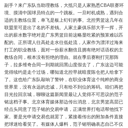
副手？来广东队当助理教练，大抵只是人家熟悉CBA联赛环
境、摸清中国球员特点的一个跳板。一旦时机成熟，遇到合
适的主教练位置，单飞是板上钉钉的事。北控男篮这几年在
联盟里可是出了名的不差钱。人家土豪俱乐部大手一挥，开
出的薪水数字绝对是广东男篮目前这略显吃紧的预算难以匹
配的。正所谓人往高处走水往低处流，人家作为漂洋过海来
打工的职业教练，面对一份薪水翻倍且拥有绝对话语权的主
教练合同，根本没有拒绝的理由。就在季后赛刚打完那阵
子，拉多维奇合同一到期就回黑山度假去了，广东这边可能
觉得续约是走个过场，哪知道北控早就暗度陈仓把人给拿下
了。这也给广东队敲响了警钟，在职业体育这个纯粹的商业
世界里，没有永远的忠诚，只有给不到位的筹码。咱们再把
目光拉回京城，聊聊这篇新闻里最让人觉得不可思议的范子
铭这档子事。北京体育媒体那边传出消息，北京男篮高层已
经点头同意了范子铭的交易申请，正满世界打电话帮他找下
家。要是光申请交易也就罢了，紧接着传出的附加条件直接
把球迷给看笑了。有媒体人爆料，范子铭明确表态自己不仅