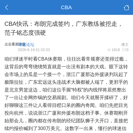
CBA
CBA快讯：布朗完成签约，广东教练被挖走，
范子铭态度强硬
点击重新加载
球迷论坛
楼主
2026-6-19 01:33:33
1818
0
咱们球迷平时看CBA休赛期，往往比看常规赛还觉得过瘾，
这背后的弯弯绕绕简直就是一出没有剧本的大戏。眼下这转
会市场上的瓜是一个接一个，浙江广厦那边外援谈判玩起了
极限拉扯，广东宏远这头连战术大脑都被人端了，更邪乎的
是北京男篮这边，咱们这位手握“特权”的内线悍将居然整出
了一出让全网炸锅的交易闹剧。咱们今天就掰开揉碎了，好
好聊聊这三件让人看得目瞪口呆的圈内奇闻。咱们先把目光
投向杭州，说说浙江广厦和外援布朗这档子事。休赛期刚开
始那会儿，圈内都在传布朗的经纪团队狮子大开口，直接把
续约报价喊到了300万美元。这数字一出来，懂行的球迷估