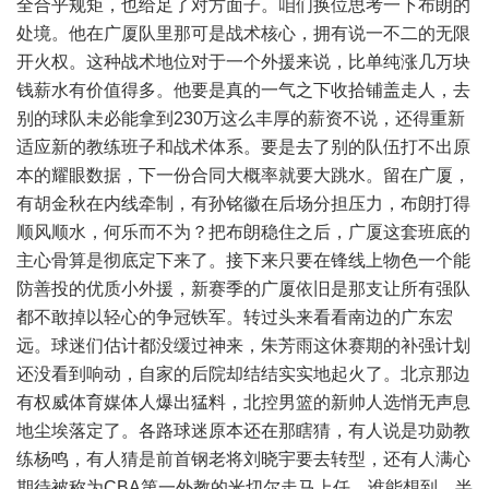
全合乎规矩，也给足了对方面子。咱们换位思考一下布朗的
处境。他在广厦队里那可是战术核心，拥有说一不二的无限
开火权。这种战术地位对于一个外援来说，比单纯涨几万块
钱薪水有价值得多。他要是真的一气之下收拾铺盖走人，去
别的球队未必能拿到230万这么丰厚的薪资不说，还得重新
适应新的教练班子和战术体系。要是去了别的队伍打不出原
本的耀眼数据，下一份合同大概率就要大跳水。留在广厦，
有胡金秋在内线牵制，有孙铭徽在后场分担压力，布朗打得
顺风顺水，何乐而不为？把布朗稳住之后，广厦这套班底的
主心骨算是彻底定下来了。接下来只要在锋线上物色一个能
防善投的优质小外援，新赛季的广厦依旧是那支让所有强队
都不敢掉以轻心的争冠铁军。转过头来看看南边的广东宏
远。球迷们估计都没缓过神来，朱芳雨这休赛期的补强计划
还没看到响动，自家的后院却结结实实地起火了。北京那边
有权威体育媒体人爆出猛料，北控男篮的新帅人选悄无声息
地尘埃落定了。各路球迷原本还在那瞎猜，有人说是功勋教
练杨鸣，有人猜是前首钢老将刘晓宇要去转型，还有人满心
期待被称为CBA第一外教的米切尔走马上任。谁能想到，半