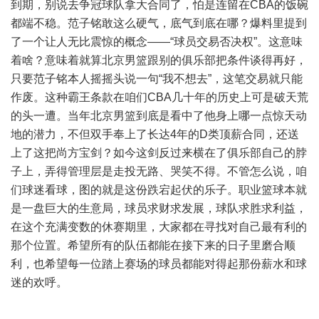
到期，别说去争冠球队拿大合同了，怕是连留在CBA的饭碗
都端不稳。范子铭敢这么硬气，底气到底在哪？爆料里提到
了一个让人无比震惊的概念——“球员交易否决权”。这意味
着啥？意味着就算北京男篮跟别的俱乐部把条件谈得再好，
只要范子铭本人摇摇头说一句“我不想去”，这笔交易就只能
作废。这种霸王条款在咱们CBA几十年的历史上可是破天荒
的头一遭。当年北京男篮到底是看中了他身上哪一点惊天动
地的潜力，不但双手奉上了长达4年的D类顶薪合同，还送
上了这把尚方宝剑？如今这剑反过来横在了俱乐部自己的脖
子上，弄得管理层是走投无路、哭笑不得。不管怎么说，咱
们球迷看球，图的就是这份跌宕起伏的乐子。职业篮球本就
是一盘巨大的生意局，球员求财求发展，球队求胜求利益，
在这个充满变数的休赛期里，大家都在寻找对自己最有利的
那个位置。希望所有的队伍都能在接下来的日子里磨合顺
利，也希望每一位踏上赛场的球员都能对得起那份薪水和球
迷的欢呼。