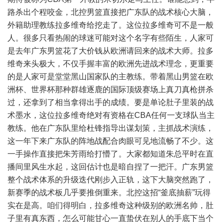
路杀出个程咬金，北控男篮直接把广东队的战术核心大脑，
外籍助理教练拉多维奇给挖走了。这位拉多维奇可不是一般
人。很多只看热闹的球迷可能对这个名字有些陌生，人家可
是去年广东男篮花了大价钱从欧洲请回来的战术大师。拉多
维奇来头极大，不仅手握丰富的欧洲先进战术理念，更重要
的是人家可是堂堂黑山国家队的主教练。带着黑山男篮在欧
洲杯、世界杯那种群雄逐鹿的国际顶级赛场上真刀真枪拼杀
过，还拿到了相当拿得出手的成绩。要是单论肚子里装的战
术墨水，这位拉多维奇绝对有资格在CBA任何一支球队当主
教练。他在广东队里给杜锋指导出谋划策，主抓战术演练，
这一年下来广东队的阵地战配合肉眼可见地流畅了不少。这
一手操作直接把朱芳雨给打懵了。大家都知道朱总平时在直
播间里风生水起，这回估计也是暗自捏了一把汗。广东男篮
整个战术体系的升级迭代刚步入正轨，这下大脑突然跑了，
新赛季的战术板几乎要推倒重来。北控这招“釜底抽薪”玩得
实在是高。咱们得明白，拉多维奇这种级别的欧洲名帅，肚
子里有真东西，怎么可能甘心一直蛰伏在别人的手底下当个