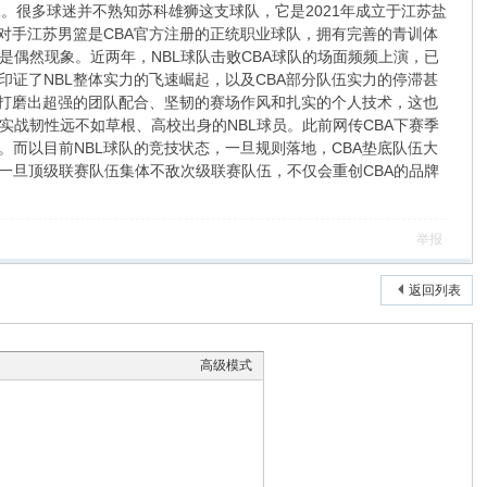
。很多球迷并不熟知苏科雄狮这支球队，它是2021年成立于江苏盐
对手江苏男篮是CBA官方注册的正统职业球队，拥有完善的青训体
偶然现象。近两年，NBL球队击败CBA球队的场面频频上演，已
印证了NBL整体实力的飞速崛起，以及CBA部分队伍实力的停滞甚
，打磨出超强的团队配合、坚韧的赛场作风和扎实的个人技术，这也
实战韧性远不如草根、高校出身的NBL球员。此前网传CBA下赛季
。而以目前NBL球队的竞技状态，一旦规则落地，CBA垫底队伍大
一旦顶级联赛队伍集体不敌次级联赛队伍，不仅会重创CBA的品牌
举报
返回列表
高级模式