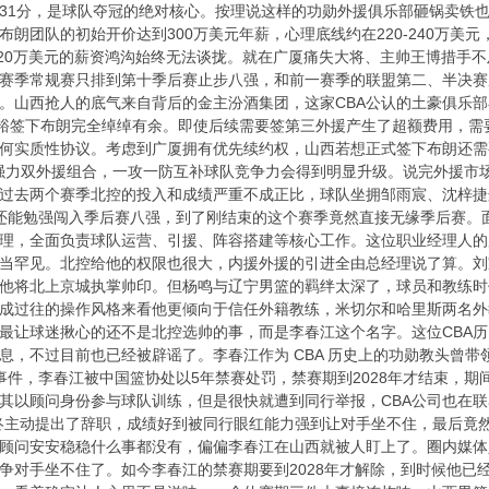
31分，是球队夺冠的绝对核心。按理说这样的功勋外援俱乐部砸锅卖铁
朗团队的初始开价达到300万美元年薪，心理底线约在220-240万美元
少存在20万美元的薪资鸿沟始终无法谈拢。就在广厦痛失大将、主帅王博措
赛季常规赛只排到第十季后赛止步八强，和前一赛季的联盟第二、半决赛
。山西抢人的底气来自背后的金主汾酒集团，这家CBA公认的土豪俱乐
充裕签下布朗完全绰绰有余。即使后续需要签第三外援产生了超额费用，
何实质性协议。考虑到广厦拥有优先续约权，山西若想正式签下布朗还需
” 的强力双外援组合，一攻一防互补球队竞争力会得到明显升级。说完外
过去两个赛季北控的投入和成绩严重不成正比，球队坐拥邹雨宸、沈梓捷
赛季还能勉强闯入季后赛八强，到了刚结束的这个赛季竟然直接无缘季后赛。
理，全面负责球队运营、引援、阵容搭建等核心工作。这位职业经理人的
相当罕见。北控给他的权限也很大，内援外援的引进全由总经理说了算。
他将北上京城执掌帅印。但杨鸣与辽宁男篮的羁绊太深了，球员和教练时
成过往的操作风格来看他更倾向于信任外籍教练，米切尔和哈里斯两名外
最让球迷揪心的还不是北控选帅的事，而是李春江这个名字。这位CBA
息，不过目前也已经被辟谣了。李春江作为 CBA 历史上的功勋教头曾
赛” 事件，李春江被中国篮协处以5年禁赛处罚，禁赛期到2028年才结束
其以顾问身份参与球队训练，但是很快就遭到同行举报，CBA公司也在联
终主动提出了辞职，成绩好到被同行眼红能力强到让对手坐不住，最后竟
顾问安安稳稳什么事都没有，偏偏李春江在山西就被人盯上了。圈内媒体
争对手坐不住了。如今李春江的禁赛期要到2028年才解除，到时候他已