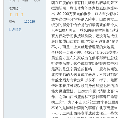
主题
回帖
积分
朗在广厦的作用有目共睹季后赛场均轰下
据潮新闻、腾讯体育等多家权威媒体爆料布
实习版主
出180-200万美元的报价，双方至
意将这位得分悍将纳入阵中。山西男篮上
积分
110529
级别的得分手恰恰是他们最需要的那个人
发消息
只有180万美元，球队的薪资空间相当
双方仅处于初步接触阶段，还没有达成任
最终加盟山西将组成 “布朗 + 迪亚洛
不小，而且一上来就是管理层的大地震。
全联盟一点都不差。但2024到2025
男篮官方宣布刘家成出任俱乐部新任总经
打进季后赛，这个成就在CBA管理层中
最高的是辽宁男篮的杨鸣，一度有传闻说
北控主帅的人选又成了悬念，不过以刘家
掌舵之后方向肯定和以前不一样了。然而
传出李春江可能以顾问身份加盟北控的消
能力毋庸置疑。但2023年因 “消极比
作。之前山西男篮曾私下接触李春江邀请
病上岗”。为了不让俱乐部难做李春江最
不通的是同样被禁赛的李楠在北京男篮当
不少，二来山西那赛季成绩太猛让一些竞