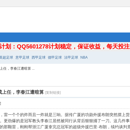
计划：QQ5601278计划稳定，保证收益，每天投注10
英超足球
意甲足球
西甲足球
德甲足球
法甲足球
NBA
任，李春江遭暗算 ...
成上任，李春江遭暗算
[复制链接]
层
破，雷一个个的炸而且一炸就是三响。据传广厦的功勋外援布朗突然摆上
。更劲爆的是冠军教头李春江居然被同行从背后狠狠捅了一刀。这几件事
的那颗雷，刚刚帮浙江广厦拿完总冠军的超级外援巴里·布朗，续约谈判