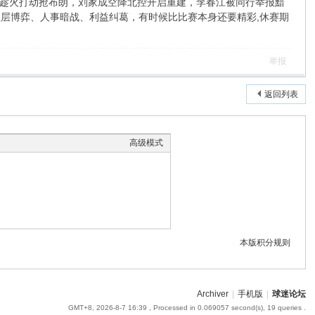
趁火打劫抢布朗，刘家成空降北控开启重建，李春江被同行举报黯
理层博弈、人事暗战、利益纠葛，有时候比比赛本身还要精彩,休赛期
举报
返回列表
高级模式
本版积分规则
Archiver
|
手机版
|
球迷论坛
GMT+8, 2026-8-7 16:39
, Processed in 0.069057 second(s), 19 queries .