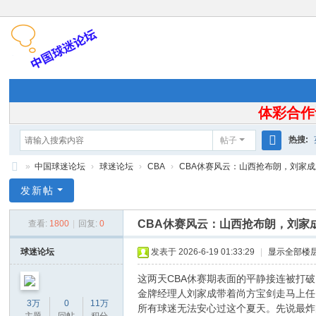
体彩合作
热搜:
帖子
搜
»
中国球迷论坛
›
球迷论坛
›
CBA
›
CBA休赛风云：山西抢布朗，刘家成上
索
中
发新帖
国
CBA休赛风云：山西抢布朗，刘家
查看:
1800
|
回复:
0
球
迷
球迷论坛
发表于 2026-6-19 01:33:29
|
显示全部楼
论
这两天CBA休赛期表面的平静接连被打
坛
金牌经理人刘家成带着尚方宝剑走马上任
3万
0
11万
所有球迷无法安心过这个夏天。先说最炸