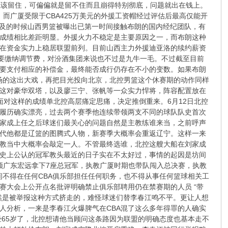
也该留住，可偏偏就是留不住而且崩得特别彻底，问题就出在钱上。
，而广厦受限于CBA425万美元的外援工资帽经过评估后最高仅能开
手不及的时候山西男篮被曝出已第一时间接触布朗的国内经纪团队，有
成绩相比差距明显。外援火力不稳定是主要原因之一，而布朗这种
部在资金实力上稳居联盟前列。目前山西主力外援迪亚洛的续约薪资
需要缴纳调节费，对汾酒集团来说也不过是九牛一毛。不过截至目前
要支付相应的补偿金，最终能否成行仍存在不小的变数。如果布朗
援市场的这出大戏，再把目光投向北京，北控男篮这个休赛期的动作同样
这对豪华双塔，以及廖三宁、张帆等一众实力悍将，阵容配置放在
面对这样的成绩单北控高层痛定思痛，决定推倒重来。6月12日北控
履历确实漂亮，过去两个赛季他连续带领两支不同的球队队史首次
刘家成上任之后球迷们最关心的问题自然是主教练谁来当，之前呼声
代他都是辽篮的图腾式人物，新赛季大概率会重返辽宁。这样一来
教当中大概率会敲定一人。不管最终选谁，北控这艘大船在刘家成
历史上公认的冠军教头最近的日子实在不太好过，事情的起因是坊间
带领广东宏远拿下7座总冠军，执教广厦时期也带队闯入总决赛，执教
，期间不得在任何CBA俱乐部担任任何职务，也不得从事任何篮球相关工
赛大会上公开点名批评明确禁止俱乐部聘用仍在禁赛期的人员 “带
然是被举报这种方式挤走的，难怪球迷们替李春江鸣不平。更让人想
人分析，一来是李春江火爆脾气在CBA混了这么多年得罪的人确实
经65岁了，北控想请他当顾问这条路因为联盟的明确态度也基本走不