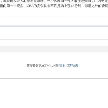
，看着确实让人心里不是滋味。一个休赛期三件大事接连炸响，山西男篮
指向同一个现实，CBA的竞争从来不只是场上那48分钟。球场之外的管
您需要登录后才可以回帖
登录
|
立即注册