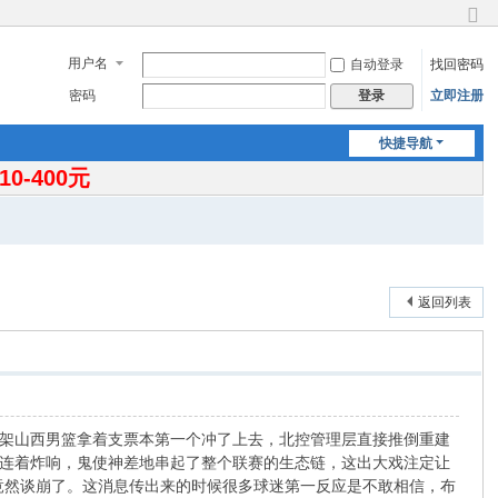
切
换
用户名
自动登录
找回密码
到
窄
密码
立即注册
登录
版
快捷导航
-400元
返回列表
货架山西男篮拿着支票本第一个冲了上去，北控管理层直接推倒重建
连着炸响，鬼使神差地串起了整个联赛的生态链，这出大戏注定让
竟然谈崩了。这消息传出来的时候很多球迷第一反应是不敢相信，布