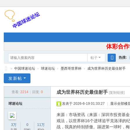
体彩合作
热搜:
帖子
搜
»
中国球迷论坛
›
球迷论坛
›
墨西哥世界杯
›
成为世界杯历史最佳射手
索
中
发新帖
国
成为世界杯历史最佳射手
查看:
2214
|
回复:
0
[复制链接]
球
迷
球迷论坛
发表于 2026-6-19 01:33:27
|
显示全部楼
论
来源：市场资讯（来源：深圳市投资基金
坛
戏法，以世界杯16个进球追平克洛泽的
3万
0
11万
战，我真的特别骄傲。踢进第一球时，梅