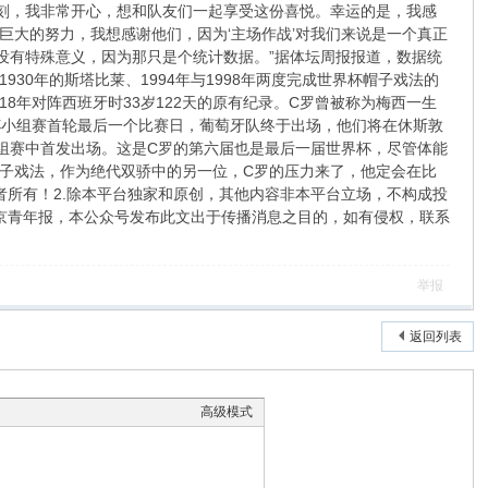
时刻，我非常开心，想和队友们一起享受这份喜悦。幸运的是，我感
大的努力，我想感谢他们，因为‘主场作战’对我们来说是一个真正
没有特殊意义，因为那只是个统计数据。”据体坛周报报道，数据统
0年的斯塔比莱、1994年与1998年两度完成世界杯帽子戏法的
18年对阵西班牙时33岁122天的原有纪录。C罗曾被称为梅西一生
界杯小组赛首轮最后一个比赛日，葡萄牙队终于出场，他们将在休斯敦
组赛中首发出场。这是C罗的第六届也是最后一届世界杯，尽管体能
子戏法，作为绝代双骄中的另一位，C罗的压力来了，他定会在比
者所有！2.除本平台独家和原创，其他内容非本平台立场，不构成投
北京青年报，本公众号发布此文出于传播消息之目的，如有侵权，联系
举报
返回列表
高级模式