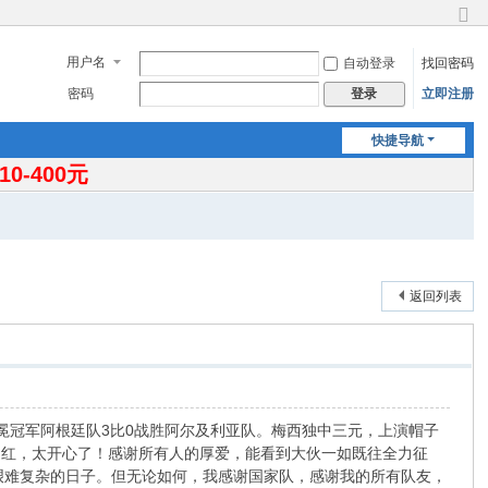
切
换
用户名
自动登录
找回密码
到
窄
密码
立即注册
登录
版
快捷导航
-400元
返回列表
冕冠军阿根廷队3比0战胜阿尔及利亚队。梅西独中三元，上演帽子
门红，太开心了！感谢所有人的厚爱，能看到大伙一如既往全力征
艰难复杂的日子。但无论如何，我感谢国家队，感谢我的所有队友，