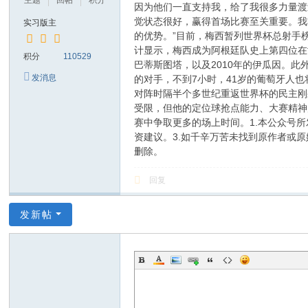
主题
回帖
积分
因为他们一直支持我，给了我很多力量渡
觉状态很好，赢得首场比赛至关重要。我
实习版主
的优势。”目前，梅西暂列世界杯总射手
计显示，梅西成为阿根廷队史上第四位在世
积分
110529
巴蒂斯图塔，以及2010年的伊瓜因。此
发消息
的对手，不到7小时，41岁的葡萄牙人
对阵时隔半个多世纪重返世界杯的民主刚
受限，但他的定位球抢点能力、大赛精神
赛中争取更多的场上时间。1.本公众号
资建议。3.如千辛万苦未找到原作者或
删除。
回复
发新帖