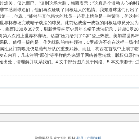
过难关，仅此而已。”谈到这场大胜，梅西表示：“这真是个激动人心的
非常感谢球迷们，他们再次证明了阿根廷人的热情。我知道球迷们付出了巨
榜第一，他说，“能够与其他伟大的球员一起登上榜单是一种荣誉，但这并
界杯赛场完成帽子戏法的球员。此前达成这一成就的阿根廷球员分别为193
外，梅西以38岁357天，刷新世界杯历史最年长帽子戏法纪录，超越C罗20
也将第六次踏上世界杯赛场。话题“压力给到了C罗”登上热搜。美加墨世
果队。值得一提的是，作为球队的精神领袖，C罗或许不会在这样一场小
属性及门前嗅觉仍是葡萄牙队的重要武器。而且，梅西在首战中上演了帽
所发布内容，凡未注明“原创”等字样的均来源于网络善意转载，版权归原作
原始出处，请理解并联系我们。4.文中部分图片源于网络。5.本文来源于
您需要登录后才可以回帖
登录
|
立即注册