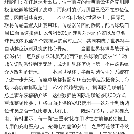
球瞬间：在任意球开出后，位于前点的瑞典前锋伊萨克用脚
极度轻微地擦到了皮球，而此时的斯万贝里已经不在越位位
置，因而进球有效。 2022年卡塔尔世界杯上，国际足
联将传感器置入比赛用球。传感器传回的数据，配合球场四
周12台高速摄像机以每秒50次的速度对球的位置以及每名
球员肢体多至29个数据点的实时追踪，共同构成了世界杯半
自动越位识别系统的核心骨架。 当届世界杯揭幕战开场
仅3分钟，厄瓜多尔队球员瓦伦西亚的头球破门便被半自动
越位识别系统判定无效，成为世界杯历史上第一个由该系统
介入改判的进球。 本届世界杯，半自动越位识别系统有
了进一步升级。每座球场都装配有16台光学追踪摄像头，每
场比赛能够抓取超过1.5亿个跟踪数据点。据国际足联创新
总监霍尔茨穆勒介绍，这些数据使国际足联能够以3D方式
重现整场比赛，并将画面提供给VAR使用——这对于判断越
位球员是否干扰比赛尤其有用。 既然有芯片，那就要充
电。资料显示，每一颗“三重浪”比赛用球在赛前都必须摆上
专用的充电座充电。充满电约需90分钟，之后可连续工作约