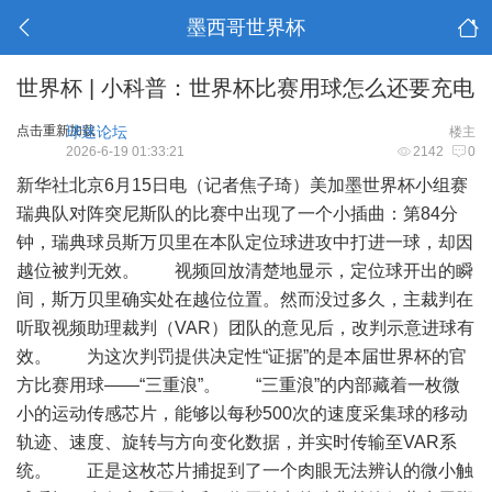
墨西哥世界杯
世界杯 | 小科普：世界杯比赛用球怎么还要充电
点击重新加载
球迷论坛
楼主
2026-6-19 01:33:21
2142
0
新华社北京6月15日电（记者焦子琦）美加墨世界杯小组赛
瑞典队对阵突尼斯队的比赛中出现了一个小插曲：第84分
钟，瑞典球员斯万贝里在本队定位球进攻中打进一球，却因
越位被判无效。 视频回放清楚地显示，定位球开出的瞬
间，斯万贝里确实处在越位位置。然而没过多久，主裁判在
听取视频助理裁判（VAR）团队的意见后，改判示意进球有
效。 为这次判罚提供决定性“证据”的是本届世界杯的官
方比赛用球——“三重浪”。 “三重浪”的内部藏着一枚微
小的运动传感芯片，能够以每秒500次的速度采集球的移动
轨迹、速度、旋转与方向变化数据，并实时传输至VAR系
统。 正是这枚芯片捕捉到了一个肉眼无法辨认的微小触