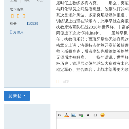
主题
回帖
积分
雇时任主教练多梅内克。 那么，突尼
与归化球员之间裂痕明显。他带队打的4
实习版主
其次是场外风波。多家突尼斯媒体报道，
训练课上出现在球场内，此事早就在突尼
积分
110529
执教摩洛哥队征战2018年世界杯。丰
发消息
同促成了这次“闪电换帅”。 虽然罕见
任，执教俱乐部；西班牙足协无法容忍这
格意义上讲，洛佩特吉仍算开赛前被解雇
帅卡斯佩查克，后者率队先后输给英格兰
无望后才被解雇。 换句话说，世界杯
杯历史，管理层动荡的球队大多难有出色
稳定军心、捏合阵容，比战术部署更为紧
回复
发新帖