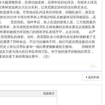
大幅调整阵容，弃用功勋老将，启用年轻归化球员，导致本土球员
积。世界杯首战再次大比分失利，让突尼斯足协对其信任降至冰点。
的直接导火索。尽管他在队内没有任何职务，却随队旅行，甚至在
在2022年卡塔尔世界杯上带领沙特队击败最终冠军阿根廷队，还
原因。 竞技危机、场外争议，加上合适的接替人选，三方面因素共
斯世界杯，皇马突然宣布西班牙队主帅洛佩特吉将在赛后从国家队离
最终赛前被视为夺冠热门的西班牙队表现平平，止步16强。 从严
有突尼斯队的身影。当时，突尼斯队在小组赛尚未结束时便解雇了主
也遭遇了同样命运。不过与拉穆奇不同，他们均是在两连败且出线
杯历史上首位仅带队参加一场比赛便被解雇的主教练。 回顾世界
迎战实力更为强大的日本队和荷兰队。对于临时接手的勒纳尔而言，
案就在接下来的两场比赛中。（完）
举报
返回列表
高级模式