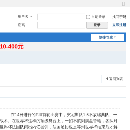
切
换
用户名
自动登录
找回密码
到
窄
密码
立即注册
登录
版
快捷导航
-400元
返回列表
。 在14日进行的F组首轮比赛中，突尼斯队1:5不敌瑞典队。一
战术。在世界杯这样的顶级舞台上，一招不慎则满盘皆输，各队对
0年世界杯法国队闹出内讧罢训，法国足协也是等到世界杯结束后才解