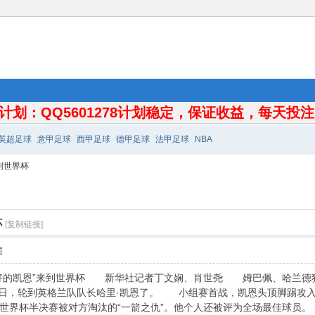
计划：QQ5601278计划稳定，保证收益，每天投注10
英超足球
意甲足球
西甲足球
德甲足球
法甲足球
NBA
到世界杯
杯
[复制链接]
层
“最好的凯恩”来到世界杯 新华社记者丁文娴、肖世尧 姆巴佩、哈兰德
17日，轮到英格兰队队长哈里·凯恩了。 小组赛首战，凯恩头顶脚踢攻入
俄罗斯世界杯半决赛被对方淘汰的“一箭之仇”。他个人还被评为全场最佳球