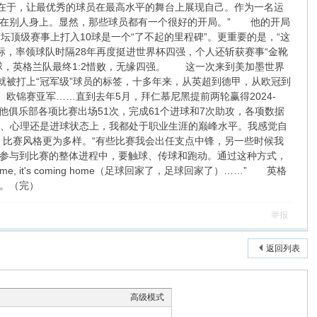
就在于，让最优秀的球员在最高水平的舞台上展现自己。作为一名运
放在别人身上。显然，那些球员都有一个很好的开局。” 他的开局
顶级赛事上打入10球是一个“了不起的里程碑”。更重要的是，“这
标，率领球队时隔28年再度挺进世界杯四强，个人还斩获赛事“金靴
，英格兰队最终1:2惜败，无缘四强。 这一次来到美加墨世界
被打上“冠军级”球员的标签，十多年来，从英超到德甲，从欧冠到
欧锦赛亚军……直到去年5月，拜仁慕尼黑提前两轮赢得2024-
季他俱乐部各项比赛出场51次，完成61个进球和7次助攻，各项数据
体、心理还是进球状态上，我都处于职业生涯的巅峰水平。我感觉自
比赛风格更为多样。“有些比赛我会出任支点中锋，另一些时候我
参与到比赛的整体进程中，要触球、传球和跑动。通过这种方式，
 it's coming home（足球回家了，足球回家了）……” 英格
会。（完）
举报
返回列表
高级模式