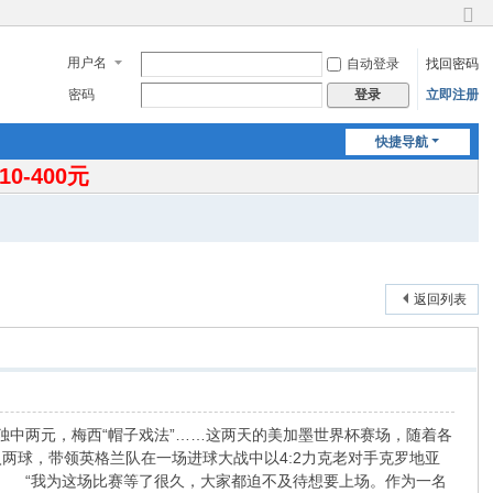
切
换
用户名
自动登录
找回密码
到
窄
密码
立即注册
登录
版
快捷导航
-400元
返回列表
独中两元，梅西“帽子戏法”……这两天的美加墨世界杯赛场，随着各
两球，带领英格兰队在一场进球大战中以4:2力克老对手克罗地亚
员。 “我为这场比赛等了很久，大家都迫不及待想要上场。作为一名