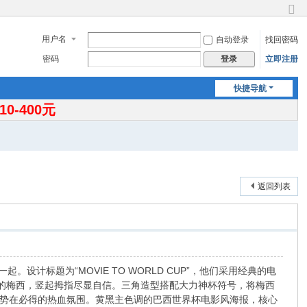
切
换
用户名
自动登录
找回密码
到
窄
密码
立即注册
登录
版
快捷导航
-400元
返回列表
合在一起。设计标题为“MOVIE TO WORLD CUP”，他们采用经典的电
衣的梅西，竖起拇指尽显自信。三角造型搭配大力神杯符号，将梅西
势在必得的热血氛围。黄黑主色调的巴西世界杯电影风海报，核心