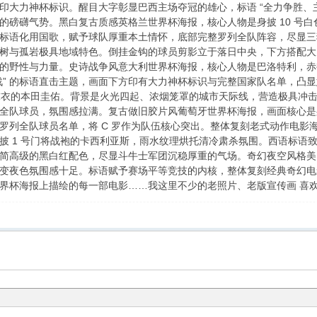
印大力神杯标识。醒目大字彰显巴西主场夺冠的雄心，标语 “全力争胜、
的磅礴气势。黑白复古质感英格兰世界杯海报，核心人物是身披 10 号
标语化用国歌，赋予球队厚重本土情怀，底部完整罗列全队阵容，尽显三
树与孤岩极具地域特色。倒挂金钩的球员剪影立于落日中央，下方搭配大力
的野性与力量。史诗战争风意大利世界杯海报，核心人物是巴洛特利，赤
战” 的标语直击主题，画面下方印有大力神杯标识与完整国家队名单，凸
色球衣的本田圭佑。背景是火光四起、浓烟笼罩的城市天际线，营造极具冲
全队球员，氛围感拉满。复古做旧胶片风葡萄牙世界杯海报，画面核心是身披
罗列全队球员名单，将 C 罗作为队伍核心突出。整体复刻老式动作电影
披 1 号门将战袍的卡西利亚斯，雨水纹理烘托清冷肃杀氛围。西语标语
简高级的黑白红配色，尽显斗牛士军团沉稳厚重的气场。奇幻夜空风格美
变夜色氛围感十足。标语赋予赛场平等竞技的内核，整体复刻经典奇幻电
界杯海报上描绘的每一部电影……我这里不少的老照片、老版宣传画 喜