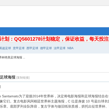
计划：QQ5601278计划稳定，保证收益，每天投注10
英超足球
意甲足球
西甲足球
德甲足球
法甲足球
NBA
界杯绝美足球海报 ...
美足球海报
[复制链接]
层
doardo Santamato为了迎接2014年世界杯，决定将电影海报和足球海报结
象它们。复古电影风阿根廷世界杯主题海报，C 位是身披 10 号蓝白球
乐章。底部罗列全队阵容，复古字体与做旧纸张质感，烘托出征世界杯、