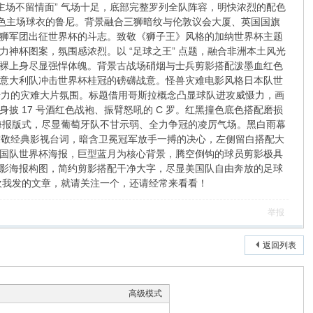
主场不留情面” 气场十足，底部完整罗列全队阵容，明快浓烈的配色
白色主场球衣的鲁尼。背景融合三狮暗纹与伦敦议会大厦、英国国旗
狮军团出征世界杯的斗志。致敬《狮子王》风格的加纳世界杯主题
神杯图案，氛围感浓烈。以 “足球之王” 点题，融合非洲本土风光
裸上身尽显强悍体魄。背景古战场硝烟与士兵剪影搭配泼墨血红色
显意大利队冲击世界杯桂冠的磅礴战意。怪兽灾难电影风格日本队世
击力的灾难大片氛围。标题借用哥斯拉概念凸显球队进攻威慑力，画
 17 号酒红色战袍、振臂怒吼的 C 罗。红黑撞色底色搭配磨损
海报版式，尽显葡萄牙队不甘示弱、全力争冠的凌厉气场。黑白雨幕
致敬经典影视台词，暗含卫冕冠军放手一搏的决心，左侧留白搭配大
国队世界杯海报，巨型蓝月为核心背景，腾空倒钩的球员剪影极具
影海报构图，简约剪影搭配干净大字，尽显美国队自由奔放的足球
欢我发的文章，就请关注一个，还请经常来看看！
举报
返回列表
高级模式