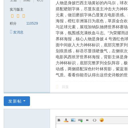
主题
回帖
积分
人物是身披巴西主场黄衫的内马尔，球衣
搭配硬朗字体，尽显东道主冲击大力神杯
实习版主
元素，做旧磨损字体凸显复古电影质感。
海报，橙红非洲落日为底色，草原金合欢
积分
110529
与足球元素，展现加纳队驰骋世界杯赛场
发消息
字体，氛围感充满铁血斗志。“为荣耀而
界杯海报，核心人物是身披 4 号酒红
面中间嵌入大力神杯标识，底部完整罗列
划痕质感，标语尽显强硬傲气，左侧依次
电影风西班牙世界杯海报，背影主体是身
力神杯标识，底部完整罗列全队阵容，极
动感，两侧搭配深色针叶林剪影，紫蓝渐
气质。看看你能否认得出这些史诗般的世
回复
发新帖