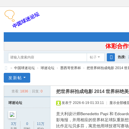
体彩合作
热搜:
帖子
搜
»
中国球迷论坛
›
球迷论坛
›
墨西哥世界杯
›
把世界杯拍成电影 2014 世
索
中
发新帖
国
把世界杯拍成电影 2014 世界杯绝
查看:
1836
|
回复:
0
球
迷
球迷论坛
发表于 2026-6-19 01:33:11
|
显示全部楼
论
意大利设计师Benedetto Papi 和 E
坛
影海报，并用相应的世界杯足球队重新想
3万
0
11万
比作足坛贝多芬，寓意他用球技谱写赛场