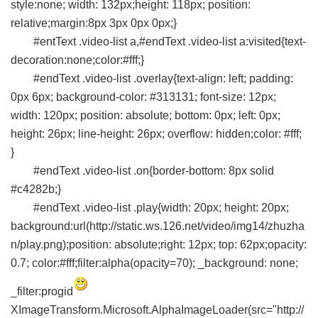
style:none; width: 132px;height: 118px; position:
relative;margin:8px 3px 0px 0px;}
#entText .video-list a,#endText .video-list a:visited{text-
decoration:none;color:#fff;}
#endText .video-list .overlay{text-align: left; padding:
0px 6px; background-color: #313131; font-size: 12px;
width: 120px; position: absolute; bottom: 0px; left: 0px;
height: 26px; line-height: 26px; overflow: hidden;color: #fff;
}
#endText .video-list .on{border-bottom: 8px solid
#c4282b;}
#endText .video-list .play{width: 20px; height: 20px;
background:url(http://static.ws.126.net/video/img14/zhuzha
n/play.png);position: absolute;right: 12px; top: 62px;opacity:
0.7; color:#fff;filter:alpha(opacity=70); _background: none;
_filter:progid
XImageTransform.Microsoft.AlphaImageLoader(src="http://