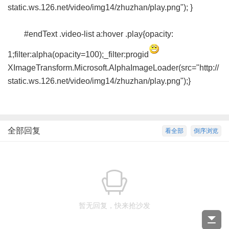
static.ws.126.net/video/img14/zhuzhan/play.png"); }
#endText .video-list a:hover .play{opacity:
1;filter:alpha(opacity=100);_filter:progid
XImageTransform.Microsoft.AlphaImageLoader(src="http://
static.ws.126.net/video/img14/zhuzhan/play.png");}
全部回复
看全部
倒序浏览
暂无回复，快来抢沙发