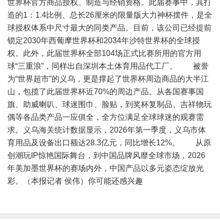
世界杯官方商品授权、制造与经销资格。此届赛事中，其打
造的1：1.4比例、总长26厘米的限量版大力神杯摆件，是全
球授权体系中尺寸最大的同类产品。目前，该公司已经提前
锁定2030年西葡摩世界杯和2034年沙特世界杯的全球授
权。此外，此届世界杯全部104场正式比赛所用的官方用
球“三重浪”，同样出自深圳本土体育用品代工厂。 被誉
为“世界超市”的义乌，更是撑起了世界杯周边商品的大半江
山，包揽了此届世界杯近70%的周边产品。从各国赛事国
旗、助威喇叭、球迷围巾、脸贴，到奖杯复制品、吉祥物玩
偶等各品类产品一应俱全，全方位满足全球球迷的观赛需
求。义乌海关统计数据显示，2026年第一季度，义乌市体
育用品及设备出口额达28.3亿元，同比增长12%。 从原
创潮玩IP惊艳国际舞台，到中国品牌风靡全球市场，2026
年美加墨世界杯的赛场内外，中国产品以多元姿态绽放光
彩。（本报记者 侯伟）你可能还感兴趣