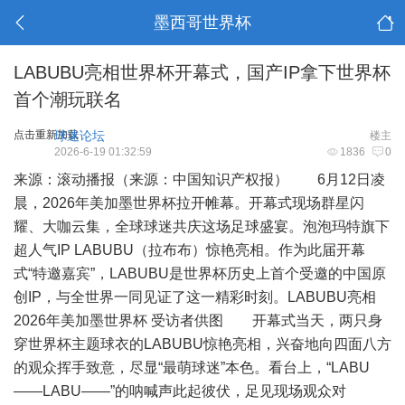
墨西哥世界杯
LABUBU亮相世界杯开幕式，国产IP拿下世界杯
首个潮玩联名
点击重新加载
球迷论坛
楼主
2026-6-19 01:32:59
1836
0
来源：滚动播报（来源：中国知识产权报） 6月12日凌
晨，2026年美加墨世界杯拉开帷幕。开幕式现场群星闪
耀、大咖云集，全球球迷共庆这场足球盛宴。泡泡玛特旗下
超人气IP LABUBU（拉布布）惊艳亮相。作为此届开幕
式“特邀嘉宾”，LABUBU是世界杯历史上首个受邀的中国原
创IP，与全世界一同见证了这一精彩时刻。LABUBU亮相
2026年美加墨世界杯 受访者供图 开幕式当天，两只身
穿世界杯主题球衣的LABUBU惊艳亮相，兴奋地向四面八方
的观众挥手致意，尽显“最萌球迷”本色。看台上，“LABU
——LABU——”的呐喊声此起彼伏，足见现场观众对