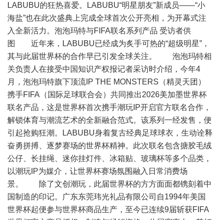
LABUBU的狂热喜爱。LABUBU“明星朋友”新成员——“小
海盐”也在此次盛典上完成全球首次公开亮相，为开幕式注
入全新活力。泡泡玛特与FIFA联名系列产品 受访者供
图 近年来，LABUBU已经成为炙手可热的“超级明星”，
其与此届世界杯的合作早已引发全球关注。 泡泡玛特相
关负责人在接受中国知识产权报记者采访时介绍，今年4
月，泡泡玛特旗下顶流IP THE MONSTERS（精灵天团）
携手FIFA（国际足球联合会）共同推出2026美加墨世界杯
联名产品，这是世界杯首次携手潮玩IP开启官方联名合作，
解锁体育与潮流艺术的全新融合范式。该系列一经发售，便
引起抢购狂潮。LABUBU身着复古经典足球球衣，生动诠释
奋勇拼搏、逐梦赛场的世界杯精神。此次联名包含搪胶毛绒
公仔、长挂绳、迷你挂灯件、冰箱贴、玻璃杯等多个品类，
以潮玩IP为媒介，让世界杯赛场氛围融入日常消费场
景。 除了文创潮玩，此届世界杯的方方面面都镌刻着中
国制造的印记。广东东莞玮光礼品有限公司自1994年美国
世界杯起便参与世界杯商品生产，至今已连续9届斩获FIFA