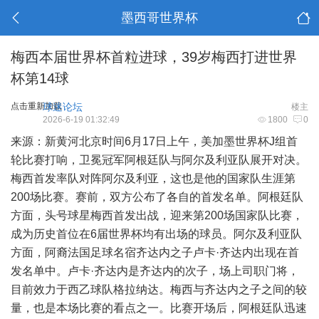
墨西哥世界杯
梅西本届世界杯首粒进球，39岁梅西打进世界
杯第14球
点击重新加载
球迷论坛
楼主
2026-6-19 01:32:49
1800
0
来源：新黄河北京时间6月17日上午，美加墨世界杯J组首
轮比赛打响，卫冕冠军阿根廷队与阿尔及利亚队展开对决。
梅西首发率队对阵阿尔及利亚，这也是他的国家队生涯第
200场比赛。赛前，双方公布了各自的首发名单。阿根廷队
方面，头号球星梅西首发出战，迎来第200场国家队比赛，
成为历史首位在6届世界杯均有出场的球员。阿尔及利亚队
方面，阿裔法国足球名宿齐达内之子卢卡·齐达内出现在首
发名单中。卢卡·齐达内是齐达内的次子，场上司职门将，
目前效力于西乙球队格拉纳达。梅西与齐达内之子之间的较
量，也是本场比赛的看点之一。比赛开场后，阿根廷队迅速