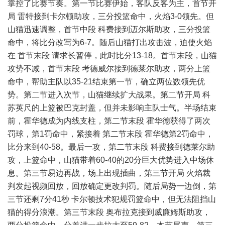
掌控了比赛节奏。第一节比赛伊始，客队反客为主，首节开
局 雷特接到卡尔顿助攻，三分投篮命中，火焰3-0领先。但
山猫迅速调整，首节中段 科费接到迈尔斯助攻，三分投篮
命中，将比分改写为6-7。随后山猫打出攻击波，迫使火焰
在 首节末段 请求长暂停，此时比分13-18。首节末段，山猫
攻势不减，首节末段 考德威尔接到德莱尔助攻，两分上篮
命中，帮助主队以35-21结束第一节，确立两位数领先优
势。第二节进入次节，山猫继续扩大战果。第二节开局 科
苏英尺的上篮被巴克封盖，但并未影响主队士气。半场结束
前，霍华德成为内线支柱，第二节末段 霍华德获得了两次
罚球，第1罚命中，紧接着 第二节末段 霍华德第2罚命中，
比分来到40-58。最后一攻，第二节末段 科费接到德莱尔助
攻，上篮命中，山猫带着60-40的20分巨大优势进入中场休
息。第三节易边再战，场上出现插曲，第三节开局 火焰裁
判发起视频回放，回放确定更改判罚。随后局势一边倒，第
三节还剩7分41秒 卡尔顿技术犯规罚篮命中，但无法阻挡山
猫的得分浪潮。第三节末段 奥布拉克接到威廉姆斯助攻，