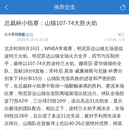
推荐交流
总裁杯小组赛：山猫107-74大胜火焰
点击重新加载
球迷论坛
楼主
2026-6-19 01:32:38
2736
0
北京时间6月16日，WNBA常规赛，明尼苏达山猫主场迎战
波特兰火焰。明尼苏达山猫全场火力全开，四节均压制对
手，最终以107-74大胜波特兰火焰。娜塔莎·霍华德领衔全
队，贡献18分6篮板；库特尼·莫奈·威廉姆斯与尼娅·科费分
别拿下16分和15分，山猫队凭借高效的进攻和严密的防
守，在总裁杯小组赛中取得一场酣畅淋漓的胜利。赛况本场
比赛，明尼苏达山猫在攻防两端展现出统治力。球队全场投
篮77投42中，三分球23投10中，送出高达31次助攻，显示
出极佳的团队配合。相比之下，波特兰火焰手感冰凉，全场
69投仅28中，且出现了多达21次失误，被对手利用失误多
次得分。山猫队在篮板球上也以40-26占据绝对优势，彻底