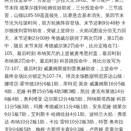
两分投篮命中，分差进一步拉大至59-82。本节尾声，第三
节末段 德莱尔接到哈姆佐娃助攻，三分投篮命中，三节战
罢，山猫以85-59遥遥领先，比赛悬念基本消失。第四节末
节沦为垃圾时间，双方轮换阵容登场。末节还剩9分48秒 卡
尔顿接到雷特助攻，突破上篮得分，火焰试图追分但无力回
天。末节还剩2分00秒 考德威尔获得了两次罚球，第1罚命
中，随后 末节末段 考德威尔第2罚命中，比分定格在71-
105。最后时刻 布纳英尺的上篮被麦考恩封盖，最后时刻
布纳第2罚命中。最后时刻 科苏跳投命中，将比分改写为
72-107。最后时刻 威廉姆斯接到普奥赫助攻，上篮命中，
最终全场比分锁定为107-74。球员全场数据明尼苏达山猫：
娜塔莎·霍华德18分6板1助，库特尼·莫奈·威廉姆斯16分5板
4助，尼娅·科费15分5板4助3断3帽，凯拉·麦克布莱德14分
6板4助，奥利维亚·迈尔斯12分4板5助，阿纳斯塔西娅·科苏
11分5板3助，玛雅·考德威尔11分4板1助，安东尼娅·德莱尔
6分1板7助，艾利斯卡·哈姆佐娃4分1助。波特兰火焰：弗里
达·布纳10分2板1助，卡拉·雷特10分2板3助，特贾·奥布拉
克9分6板5助，梅根·古斯塔夫森9分3板，卢西娅·盖塞尔索