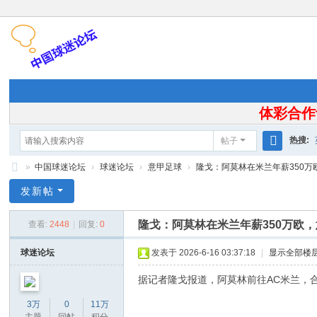
体彩合作
热搜:
帖子
搜
»
中国球迷论坛
›
球迷论坛
›
意甲足球
›
隆戈：阿莫林在米兰年薪350万欧，
索
中
发新帖
国
隆戈：阿莫林在米兰年薪350万欧，
查看:
2448
|
回复:
0
球
迷
球迷论坛
发表于 2026-6-16 03:37:18
|
显示全部楼
论
据记者隆戈报道，阿莫林前往AC米兰，合
坛
3万
0
11万