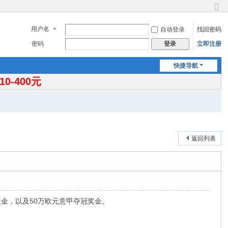
切
换
用户名
自动登录
找回密码
到
窄
密码
立即注册
登录
版
快捷导航
-400元
返回列表
奖金，以及50万欧元意甲夺冠奖金。