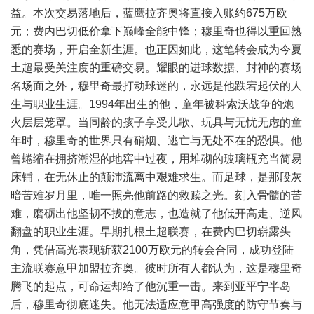
益。本次交易落地后，蓝鹰拉齐奥将直接入账约675万欧
元；费内巴切低价拿下巅峰全能中锋；穆里奇也得以重回熟
悉的赛场，开启全新生涯。也正因如此，这笔转会成为今夏
土超最受关注度的重磅交易。耀眼的进球数据、封神的赛场
名场面之外，穆里奇最打动球迷的，永远是他跌宕起伏的人
生与职业生涯。1994年出生的他，童年被科索沃战争的炮
火层层笼罩。当同龄的孩子享受儿歌、玩具与无忧无虑的童
年时，穆里奇的世界只有硝烟、逃亡与无处不在的恐惧。他
曾蜷缩在拥挤潮湿的地窖中过夜，用堆砌的玻璃瓶充当简易
床铺，在无休止的颠沛流离中艰难求生。而足球，是那段灰
暗苦难岁月里，唯一照亮他前路的救赎之光。刻入骨髓的苦
难，磨砺出他坚韧不拔的意志，也造就了他低开高走、逆风
翻盘的职业生涯。早期扎根土超联赛，在费内巴切崭露头
角，凭借高光表现斩获2100万欧元的转会合同，成功登陆
主流联赛意甲加盟拉齐奥。彼时所有人都认为，这是穆里奇
腾飞的起点，可命运却给了他沉重一击。来到亚平宁半岛
后，穆里奇彻底迷失。他无法适应意甲高强度的防守节奏与