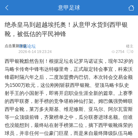
意甲足球
绝杀皇马到超越埃托奥！从意甲水货到西甲银
靴，被低估的平民神锋
点击重新加载
球迷论坛
楼主
2026-6-14 19:23:24
2754
0
西甲银靴黯然告别！根据足坛名记罗马诺证实，现年32岁的
马略卡传奇中锋韦达特穆里奇，正式敲定转会事宜，科索沃
锋霸时隔六年之后，二度加盟费内巴切。本次转会交易金额
为1500万欧元，这位刚刚斩获西甲银靴、登顶马略卡队史
射手王的小国射手，即将开启职业生涯全新的篇章。上赛季
的西甲联赛，射手榜的竞争堪称神仙打架。姆巴佩强势蝉联
西甲金靴，莱万多夫斯基、维尼修斯、亚马尔、阿尔瓦雷斯
等一众顶级前锋，齐聚榜单之中，瓜分联赛进球名额。但谁
也没能想到，最终站在射手榜第二位，摘下西甲银靴殊荣的
球员，并非任何一位豪门巨星，而是来自最终降级队伍马略