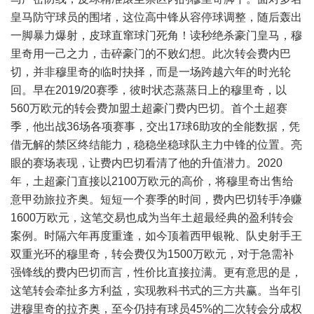
皇马防守球员的围堵，这位高中锋从容停球调整，随后轰出
一脚暴力爆射，皮球直窜球门死角！读秒绝杀豪门皇马，穆
里奇用一己之力，击碎豪门的不败幻想。此次转会费内巴
切，并非穆里奇的临时抉择，而是一场跨越六年的时光轮
回。早在2019/20赛季，彼时状态蒸蒸日上的穆里奇，以
560万欧元的转会费加盟土超豪门费内巴切。首个土超赛
季，他出战36场各项赛事，交出17球6助攻的全能数据，凭
借无解的禁区终结能力，稳稳坐稳球队主力中锋的位置。亮
眼的赛场表现，让费内巴切看清了他的升值潜力。2020
年，土超豪门直接以2100万欧元的高价，将穆里奇出售给
意甲劲旅拉齐奥。短短一个赛季的时间，费内巴切转手净赚
1600万欧元，这笔交易也成为当年土超最经典的盈利转会
案例。时隔六年再度重逢，如今顶着西甲银靴、队史射手王
双重光环的穆里奇，转会费仅为1500万欧元，对于急需补
强锋线的费内巴切而言，性价比直接拉满。更有意思的是，
这笔转会牵扯多方利益，实现教科书式的三方共赢。当年引
进穆里奇的拉齐奥，至今仍持有球员45%的二次转会分成权