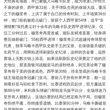
大经典名场面，早已被载入马略卡队史，成为球迷口中经久
不衰的谈资。西甲第31轮，关乎球队生死的保级大战，重压
之下的穆里奇，上演了属于自己的传奇时刻。上半场第36分
钟，他门前机敏抢点破门，斩获个人西甲第54球，追平“非
洲猎豹”埃托奥尘封十余年的马略卡队史西甲进球纪录。仅
仅三分钟过后，穆里奇再度发威，接队友精准直塞，转身调
整后抽射破门。55粒西甲进球！穆里奇正式超越传奇球星埃
托奥，独享马略卡西甲队史射手王的宝座。在保级最关键的
生死节点，用两粒进球刷新队史纪录，这样的含金量，远胜
赛场上无数次锦上添花。如果说刷新队史纪录奠定了他的历
史地位，那直面银河战舰皇马的读秒绝杀，则完美诠释了穆
里奇骨子里的强者底色。西甲第30轮，排名垫底的马略卡坐
镇主场迎战争冠豪门皇马。赛前几乎所有外界声音，都一边
倒看好皇马轻松拿下胜利。比赛进程跌宕起伏，双方鏖战至
第88分钟，米利唐头球破门帮助皇马扳平比分，全场球迷乃
至所有人都默认，这场比赛的结局已然定格为平局。但穆里
奇拒绝平庸，拒绝接受遗憾。比赛第91分钟，马略卡撕破皇
马严密防线，皮球精准滚至禁区内的穆里奇脚下。面对多名