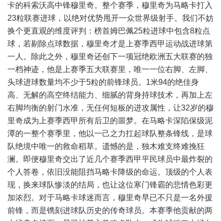
卡的科索沃高中锋穆里奇。整个赛季，穆里奇为马略卡打入
23粒联赛进球，以绝对优势甩开一众世界级射手。我们不妨
换个更直观的维度评判：榜首姆巴佩25粒进球中包含8粒点
球，若剔除点球数据，穆里奇才是上赛季西甲运动战进球第
一人。除此之外，穆里奇还创下一项冠绝欧洲五大联赛的独
一档神迹，他是上赛季五大联赛里，唯一一位右脚、左脚、
头球进球数量均不少于5粒的前锋球员。1米94的绝佳身
高、无解的高空终结能力、细腻的背身持球技术，再加上左
右脚均衡的射门水准，无任何短板的进攻属性，让32岁的穆
里奇成为上赛季西甲所有后卫的噩梦。在马略卡深陷保级泥
潭的一整个赛季里，他以一己之力扛起球队整条锋线，是球
队绝境中唯一的救命稻草。遗憾的是，独木难支终难挽狂
澜。即便穆里奇交出了近几个赛季西甲平民球员中最炸裂的
个人答卷，依旧没能阻挡马略卡降级的命运。顶级的个人表
现，换来球队惨淡的结局，也让这位寒门锋霸的悲情色彩更
加浓烈。对于马略卡球迷而言，穆里奇早已不只是一名外援
前锋，而是镌刻进球队历史的传奇球员。本赛季他贡献的两