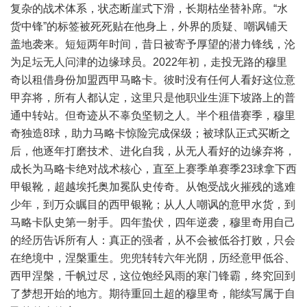
复杂的战术体系，状态断崖式下滑，长期枯坐替补席。“水
货中锋”的标签被死死贴在他身上，外界的质疑、嘲讽铺天
盖地袭来。短短两年时间，昔日被寄予厚望的潜力锋线，沦
为足坛无人问津的边缘球员。2022年初，走投无路的穆里
奇以租借身份加盟西甲马略卡。彼时没有任何人看好这位意
甲弃将，所有人都认定，这里只是他职业生涯下坡路上的普
通中转站。但奇迹从不辜负坚韧之人。半个租借赛季，穆里
奇独造8球，助力马略卡惊险完成保级；被球队正式买断之
后，他逐年打磨技术、进化自我，从无人看好的边缘弃将，
成长为马略卡绝对战术核心，直至上赛季单赛季23球拿下西
甲银靴，超越埃托奥加冕队史传奇。从饱受战火摧残的逃难
少年，到万众瞩目的西甲银靴；从人人嘲讽的意甲水货，到
马略卡队史第一射手。四年蛰伏，四年逆袭，穆里奇用自己
的经历告诉所有人：真正的强者，从不会被低谷打败，只会
在绝境中，涅槃重生。兜兜转转六年光阴，历经意甲低谷、
西甲涅槃，千帆过尽，这位饱经风雨的寒门锋霸，终究回到
了梦想开始的地方。期待重回土超的穆里奇，能续写属于自