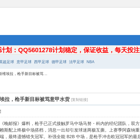
计划：QQ5601278计划稳定，保证收益，每天投注10
英超足球
意甲足球
西甲足球
德甲足球
法甲足球
NBA
新维埃拉，枪手新目标被骂 ...
新维埃拉，枪手新目标被骂意甲水货
[复制链接]
层
《晚邮报》爆料，枪手已正式接触罗马中场马努・科内的经纪团队，双方进入
赖斯配上终极中场搭档，消息一出却引发球迷两极互撕。上赛季阿森纳重
端，最终遗憾错失冠军。补强全能 B2B 中场，是枪手冲击欧冠冠军的最