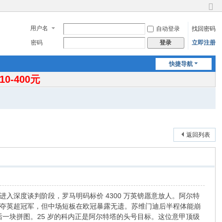
切
换
用户名
自动登录
找回密码
到
窄
密码
立即注册
登录
版
快捷导航
-400元
返回列表
深度谈判阶段，罗马明码标价 4300 万英镑愿意放人。阿尔特
夺英超冠军，但中场短板在欧冠暴露无遗。苏维门迪后半程体能崩
后一块拼图。25 岁的科内正是阿尔特塔的头号目标。这位意甲顶级