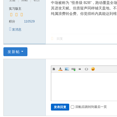
主题
回帖
积分
中场被称为 “怪兽级 B2B”，跑动
其进攻天赋。但质疑声同样铺天盖地。不
实习版主
纯属浪费转会费。你觉得科内真能达到维
积分
110529
发消息
回复
发新帖
回帖后跳转到最后一页
发表回复