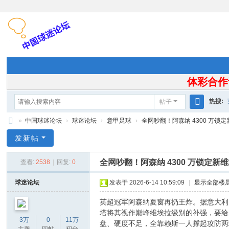
体彩合作
热搜:
帖子
搜
»
中国球迷论坛
›
球迷论坛
›
意甲足球
›
全网吵翻！阿森纳 4300 万锁定
索
中
发新帖
国
全网吵翻！阿森纳 4300 万锁定
查看:
2538
|
回复:
0
球
迷
球迷论坛
发表于 2026-6-14 10:59:09
|
显示全部楼
论
英超冠军阿森纳夏窗再扔王炸。据意大利
坛
塔将其视作巅峰维埃拉级别的补强，要给
3万
0
11万
盘、硬度不足，全靠赖斯一人撑起攻防两