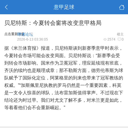
意甲足球
贝尼特斯：今夏转会窗将改变意甲格局
点击重新加载
球迷论坛
楼主
2026-6-13 03:36:05
2574
0
据《米兰体育报》报道，贝尼特斯谈到新赛季意甲时表示，
今夏转会市场可能会改变局面。贝尼特斯说：“新赛季会受
到转会市场影响。国米作为卫冕冠军，理应延续现有班底，
齐沃的续约也是顺理成章；那不勒斯方面，德劳伦蒂斯为球
队赋予了国际化定位，阿莱格里的到来也带来了冠军教练的
权威。”“加斯佩里尼执教的罗马仍然是一个重要因素，科莫
是一支令人惊喜的球队，法布雷加斯值得掌声。不过现在下
结论还为时过早。我们对尤文了解不多，对米兰更是如此，
等着看他们会不会重新崛起。”