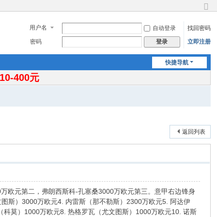
切
换
用户名
自动登录
找回密码
到
窄
密码
立即注册
登录
版
快捷导航
-400元
返回列表
0万欧元第二，弗朗西斯科-孔塞桑3000万欧元第三。意甲右边锋身
文图斯）3000万欧元4. 内雷斯（那不勒斯）2300万欧元5. 阿达伊
科莫）1000万欧元8. 热格罗瓦（尤文图斯）1000万欧元10. 诺斯