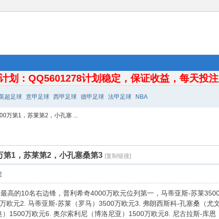
计划：QQ5601278计划稳定，保证收益，每天投注10
英超足球
意甲足球
西甲足球
德甲足球
法甲足球
NBA
万第1，苏莱第2，小孔塞 ...
万第1，苏莱第2，小孔塞桑第3
[复制链接]
层
最高的10名右边锋，普利希奇4000万欧元位列第一，马蒂亚斯-苏莱350
00万欧元2. 马蒂亚斯-苏莱（罗马）3500万欧元3. 弗朗西斯科-孔塞桑（尤
）1500万欧元6. 奥尔索利尼（博洛尼亚）1500万欧元8. 尼古拉斯-库恩（