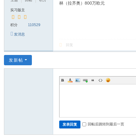
主题
回帖
积分
林（拉齐奥）800万欧元
实习版主
积分
110529
发消息
回复
发新帖
回帖后跳转到最后一页
发表回复