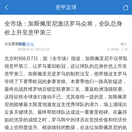
意甲足球
全市场：加斯佩里尼激活罗马众将，全队总身
价上升至意甲第三
点击重新加载
球迷论坛
楼主
2026-6-12 00:22:42
2646
0
北京时间6月7日，据《全市场》报道，加斯佩里尼不仅带取
得意甲第三，让罗马重回欧冠，还让球队的总身价也上升至
意甲第三。加斯佩里尼是罗马的制胜法宝，他带领这支罗马
夺得了下赛季欧冠的参赛资格。本赛季他们一路高歌猛进，
最终在战胜维罗纳后锁定联赛第三名，重返欧洲顶级联赛。
这段征程令球迷们激动不已。尤其值得一提的是，加斯佩里
尼他能够最大限度地激发这支优秀球队的潜力，场上涌现出
众多关键球员。最终帮助球队达成这一重要里程碑。在赢得
如此优异的成绩之时，罗马阵中的球员在竞技价值和经济价
值上也明显提升。根据德转的数据，在这位加斯佩里尼的执