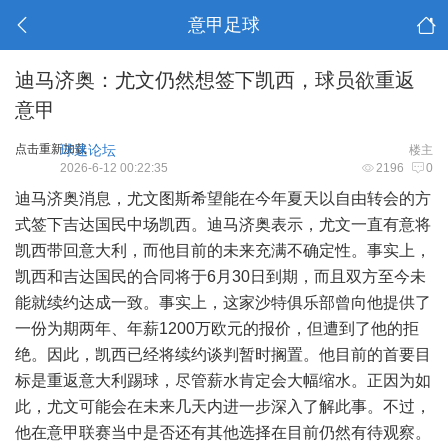
意甲足球
迪马济奥：尤文仍然想签下凯西，球员欲重返
意甲
点击重新加载
球迷论坛
楼主
2026-6-12 00:22:35
2196
0
迪马济奥消息，尤文图斯希望能在今年夏天以自由转会的方
式签下吉达国民中场凯西。迪马济奥表示，尤文一直有意将
凯西带回意大利，而他目前的未来充满不确定性。事实上，
凯西和吉达国民的合同将于6月30日到期，而且双方至今未
能就续约达成一致。事实上，这家沙特俱乐部曾向他提供了
一份为期两年、年薪1200万欧元的报价，但遭到了他的拒
绝。因此，凯西已经将续约谈判暂时搁置。他目前的首要目
标是重返意大利踢球，尽管薪水肯定会大幅缩水。正因为如
此，尤文可能会在未来几天内进一步深入了解此事。不过，
他在意甲联赛当中是否还有其他选择在目前仍然有待观察。