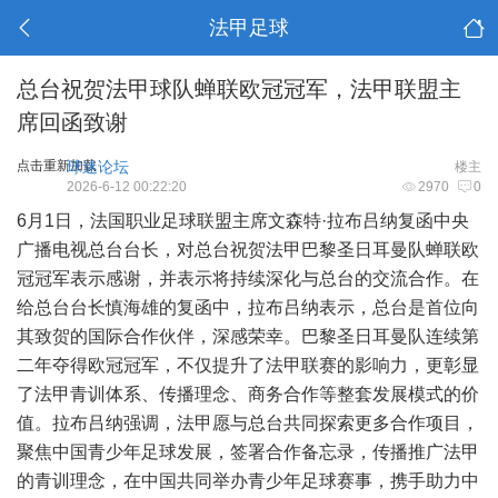
法甲足球
总台祝贺法甲球队蝉联欧冠冠军，法甲联盟主
席回函致谢
点击重新加载
球迷论坛
楼主
2026-6-12 00:22:20
2970
0
6月1日，法国职业足球联盟主席文森特·拉布吕纳复函中央
广播电视总台台长，对总台祝贺法甲巴黎圣日耳曼队蝉联欧
冠冠军表示感谢，并表示将持续深化与总台的交流合作。在
给总台台长慎海雄的复函中，拉布吕纳表示，总台是首位向
其致贺的国际合作伙伴，深感荣幸。巴黎圣日耳曼队连续第
二年夺得欧冠冠军，不仅提升了法甲联赛的影响力，更彰显
了法甲青训体系、传播理念、商务合作等整套发展模式的价
值。拉布吕纳强调，法甲愿与总台共同探索更多合作项目，
聚焦中国青少年足球发展，签署合作备忘录，传播推广法甲
的青训理念，在中国共同举办青少年足球赛事，携手助力中