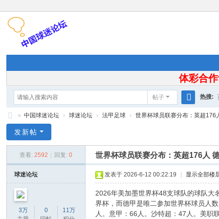
体彩合作
热搜:
帖子
搜
»
中国球迷论坛
›
球迷论坛
›
法甲足球
›
世界杯球员联赛分布：英超176人 德
索
中
发新帖
国
世界杯球员联赛分布：英超176人 德甲
查看:
2592
|
回复:
0
球
迷
球迷论坛
发表于 2026-6-12 00:22:19
|
显示全部楼
论
2026年美加墨世界杯48支球队的球队大
坛
界杯，而德甲是唯二参加世界杯球员人数超过
3万
0
11万
人。意甲：66人。沙特超：47人。美职