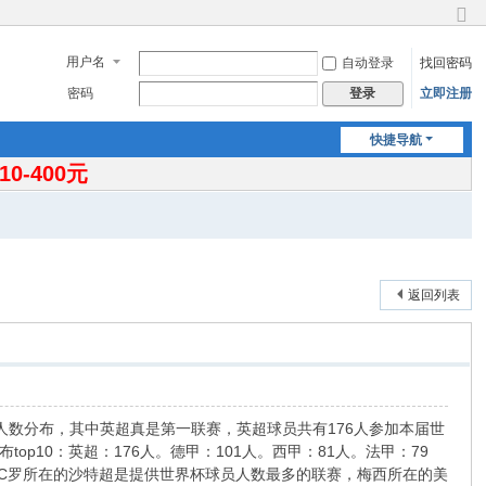
切
换
用户名
自动登录
找回密码
到
窄
密码
立即注册
登录
版
快捷导航
-400元
返回列表
赛的人数分布，其中英超真是第一联赛，英超球员共有176人参加本届世
p10：英超：176人。德甲：101人。西甲：81人。法甲：79
外，C罗所在的沙特超是提供世界杯球员人数最多的联赛，梅西所在的美