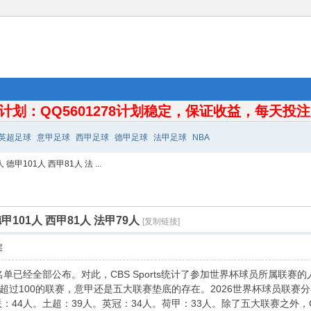
计划：QQ5601278计划稳定，保证收益，每天投注10
英超足球
意甲足球
西甲足球
德甲足球
法甲足球
NBA
甲101人 西甲81人 法 ...
101人 西甲81人 法甲79人
[复制链接]
层
名单已经全部公布。对此，CBS Sports统计了参加世界杯球员所属联
100的联赛，意甲还是五大联赛垫底的存在。2026世界杯球员联赛分布to
联：44人。土超：39人。英冠：34人。荷甲：33人。除了五大联赛之