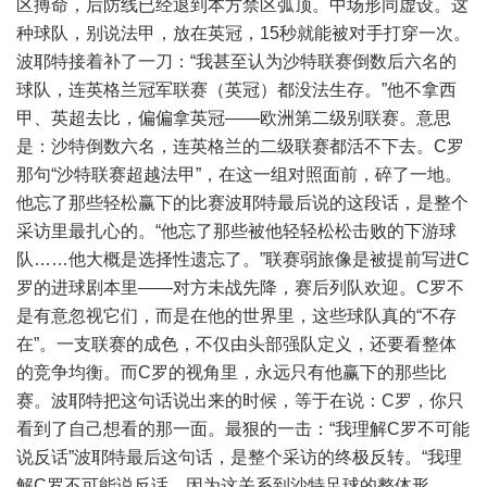
区搏命，后防线已经退到本方禁区弧顶。中场形同虚设。这
种球队，别说法甲，放在英冠，15秒就能被对手打穿一次。
波耶特接着补了一刀：“我甚至认为沙特联赛倒数后六名的
球队，连英格兰冠军联赛（英冠）都没法生存。”他不拿西
甲、英超去比，偏偏拿英冠——欧洲第二级别联赛。意思
是：沙特倒数六名，连英格兰的二级联赛都活不下去。C罗
那句“沙特联赛超越法甲”，在这一组对照面前，碎了一地。
他忘了那些轻松赢下的比赛波耶特最后说的这段话，是整个
采访里最扎心的。“他忘了那些被他轻轻松松击败的下游球
队……他大概是选择性遗忘了。”联赛弱旅像是被提前写进C
罗的进球剧本里——对方未战先降，赛后列队欢迎。C罗不
是有意忽视它们，而是在他的世界里，这些球队真的“不存
在”。一支联赛的成色，不仅由头部强队定义，还要看整体
的竞争均衡。而C罗的视角里，永远只有他赢下的那些比
赛。波耶特把这句话说出来的时候，等于在说：C罗，你只
看到了自己想看的那一面。最狠的一击：“我理解C罗不可能
说反话”波耶特最后这句话，是整个采访的终极反转。“我理
解C罗不可能说反话，因为这关系到沙特足球的整体形