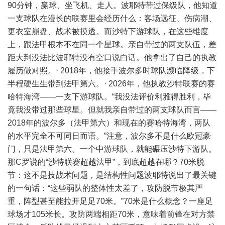
90分钟，赢球、坐飞机、走人。波耶特带过保级队，他知道
一支球队在漫长的联赛里会经历什么：客场远征、伤病潮、
更衣室崩盘、战术被摸透。而沙特下游球队，在这些维度
上，跟法甲根本不在同一个星球。亲自带过的两支队伍，差
距大到没法比波耶特没有空口说白话。他拿出了自己的执教
履历做对照。· 2018年，他接手波尔多时球队濒临降级，下
半程硬生生带到法甲第六。· 2026年，他执教沙特联赛的赛
哈特海湾——一支下游球队。“我没法评价利雅得胜利，毕
竟我没带过那些球星。但就我亲自带过的两支球队而言——
2018年的波尔多（法甲第六）和现在的赛哈特海湾，两队
的水平完全不可同日而语。”注意，波尔多不是什么欧冠豪
门，只是法甲第六。一个中游球队，就能碾压沙特下游队。
那C罗说的“沙特联赛超越法甲”，到底超越在哪？70米脱
节：这不是技战术问题，是结构性问题波耶特说出了最关键
的一句话：“这些弱队的整体性太差了，攻防脱节极其严
重，阵型甚至能拉开足足70米。”70米是什么概念？一座足
球场才105米长。攻防两端相距70米，意味着前锋在对方禁