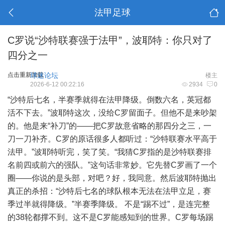
法甲足球
C罗说“沙特联赛强于法甲”，波耶特：你只对了
四分之一
点击重新加载
球迷论坛
楼主
2026-6-12 00:22:16
2934
0
“沙特后七名，半赛季就得在法甲降级。倒数六名，英冠都
活不下去。”波耶特这次，没给C罗留面子。但他不是来吵架
的。他是来“补刀”的——把C罗故意省略的那四分之三，一
刀一刀补齐。C罗的原话很多人都听过：“沙特联赛水平高于
法甲。”波耶特听完，笑了笑。“我猜C罗指的是沙特联赛排
名前四或前六的强队。”这句话非常妙。它先替C罗画了一个
圈——你说的是头部，对吧？好，我同意。然后波耶特抛出
真正的杀招：“沙特后七名的球队根本无法在法甲立足，赛
季过半就得降级。”半赛季降级。 不是“踢不过”，是连完整
的38轮都撑不到。这不是C罗能感知到的世界。C罗每场踢