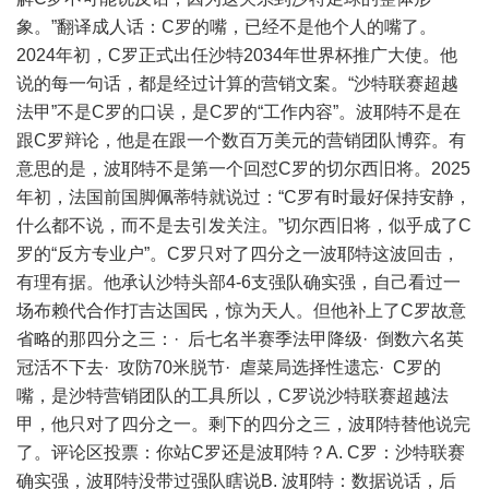
象。”翻译成人话：C罗的嘴，已经不是他个人的嘴了。
2024年初，C罗正式出任沙特2034年世界杯推广大使。他
说的每一句话，都是经过计算的营销文案。“沙特联赛超越
法甲”不是C罗的口误，是C罗的“工作内容”。波耶特不是在
跟C罗辩论，他是在跟一个数百万美元的营销团队博弈。有
意思的是，波耶特不是第一个回怼C罗的切尔西旧将。2025
年初，法国前国脚佩蒂特就说过：“C罗有时最好保持安静，
什么都不说，而不是去引发关注。”切尔西旧将，似乎成了C
罗的“反方专业户”。C罗只对了四分之一波耶特这波回击，
有理有据。他承认沙特头部4-6支强队确实强，自己看过一
场布赖代合作打吉达国民，惊为天人。但他补上了C罗故意
省略的那四分之三：· 后七名半赛季法甲降级· 倒数六名英
冠活不下去· 攻防70米脱节· 虐菜局选择性遗忘· C罗的
嘴，是沙特营销团队的工具所以，C罗说沙特联赛超越法
甲，他只对了四分之一。剩下的四分之三，波耶特替他说完
了。评论区投票：你站C罗还是波耶特？A. C罗：沙特联赛
确实强，波耶特没带过强队瞎说B. 波耶特：数据说话，后