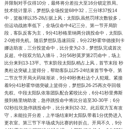
并限制对手仅得10分，最终将分差拉大至16分锁定胜局。
技术统计显示，梦想队全场投篮68中32，三分球37投14
中，篮板球以35-28占据上风；太阳队虽然罚球次数较多，
但运动战效率低下，全场仅命中4记三分。第一节开局阶
段，客队反客为主，9分41秒格里纳两分跳投命中，太阳队
2-0抢得先机。随后梦想队迅速回应，9分22秒霍华德接到卡
娜达助攻，三分投篮命中，比分变为2-3，梦想队完成首次
反超。中段双方陷入缠斗，3分56秒莫罗第2罚命中，场上
比分来到13-13平。节末阶段太阳队稍占上风，首节末段 秒
奥杜达突破上篮得分，帮助客队以25-24结束首节争夺。第
二节次节开局火药味渐浓，9分49秒奥杜达个人犯规。紧接
着9分41秒霍华德突破上篮得分，梦想队26-25再次夺回领
先权。中段太阳队依靠团队配合紧咬比分，6分41秒里弗斯
接到格里纳助攻，急停跳投命中将比分追至30-30平；6分
02秒拉坎急停跳投命中，比分来到32-32。此后双方互有攻
守，未能拉开分差，上半场结束时太阳队带着1分优势进入
更衣室。第三节下半场成为比赛的转折点。开局不久，9分