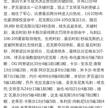
念。第四节末节成为决定胜负的关键阶段。开局11分48
秒，罗宾逊送出一记关键封盖，阻止了文班亚马的突破上
篮，稳住了军心。比赛最后两分钟进入白热化，1分22秒布
伦森漂移投篮命中，尼克斯以104-105仅落后1分。随后
38.8秒 秒尼克斯出现24秒违例，错失反超良机。关键时
刻，最后时刻 秒卡斯尔获得两次罚球并全部命中，马刺以
106-105重新取得领先。生死时刻，最后时刻 秒福克斯的上
篮被阿努诺比无情封盖，尼克斯夺回球权。最后 最后时刻
秒，阿努诺比补篮得分，完成准绝杀，最终比分定格在107-
106。球员全场数据纽约尼克斯：杰伦·布伦森36分5板7助3
断，OG·阿努诺比33分4板1助1断1帽，卡尔 - 安东尼·唐斯
13分10板2助，何塞·阿尔瓦拉多8分2板3助，米卡尔·布里奇
斯7分2板2助，约什·哈特6分8板6助2断，米切尔·罗宾逊2分
5板1助2帽，乔丹·克拉克森2分1板。圣安东尼奥马刺：维克
托·文班亚马24分13板1助3帽，迪伦·哈珀21分4板3助，德
文·瓦塞尔18分5板4助1断，达龙·福克斯18分5板7助2断1
帽，史蒂芬·卡斯尔13分5板5助，朱利安·尚帕尼5分5板3助4
断，卡特·布莱恩特5分1板1断，凯尔登·约翰逊2分4板1助1