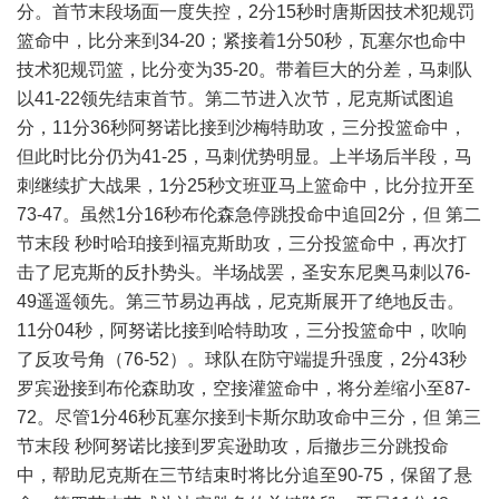
分。首节末段场面一度失控，2分15秒时唐斯因技术犯规罚
篮命中，比分来到34-20；紧接着1分50秒，瓦塞尔也命中
技术犯规罚篮，比分变为35-20。带着巨大的分差，马刺队
以41-22领先结束首节。第二节进入次节，尼克斯试图追
分，11分36秒阿努诺比接到沙梅特助攻，三分投篮命中，
但此时比分仍为41-25，马刺优势明显。上半场后半段，马
刺继续扩大战果，1分25秒文班亚马上篮命中，比分拉开至
73-47。虽然1分16秒布伦森急停跳投命中追回2分，但 第二
节末段 秒时哈珀接到福克斯助攻，三分投篮命中，再次打
击了尼克斯的反扑势头。半场战罢，圣安东尼奥马刺以76-
49遥遥领先。第三节易边再战，尼克斯展开了绝地反击。
11分04秒，阿努诺比接到哈特助攻，三分投篮命中，吹响
了反攻号角（76-52）。球队在防守端提升强度，2分43秒
罗宾逊接到布伦森助攻，空接灌篮命中，将分差缩小至87-
72。尽管1分46秒瓦塞尔接到卡斯尔助攻命中三分，但 第三
节末段 秒阿努诺比接到罗宾逊助攻，后撤步三分跳投命
中，帮助尼克斯在三节结束时将比分追至90-75，保留了悬