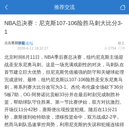
推荐交流
NBA总决赛：尼克斯107-106险胜马刺大比分3-
1
点击重新加载
球迷论坛
楼主
2026-6-11 18:32:27
2754
0
北京时间6月11日，NBA季后赛总决赛，纽约尼克斯主场迎
战圣安东尼奥马刺。这是一场充满戏剧性的对决，马刺队在
首节建立巨大优势，但尼克斯凭借顽强的防守和关键球处理
完成逆转。最终，纽约尼克斯以107-106险胜圣安东尼奥马
刺，将系列赛大比分改写为3-1。杰伦·布伦森全场砍下36分
5板7助，OG·阿努诺比贡献33分并在最后时刻完成制胜补
篮，帮助球队守住胜果。第一节比赛伊始，双方对抗激烈。
开场仅11分42秒，唐斯便出现投篮犯规。随后在11分21
秒，唐斯接到哈特助攻，漂移投篮命中，双方战成2-2平。
然而马刺队迅速掌控局势，利用尼克斯的失误和犯规连续得