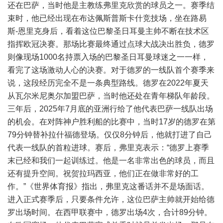
还在巴萨，当时他是主教练弗里克欣赏的球员之一。赛季结
束时，他已经出现在布达佩斯普斯卡什竞技场，坐在路易
斯-恩里克身后，看着这位巴黎圣日耳曼主帅不断在技术区
指挥欧冠决赛。那场比赛最终通过点球大战决出胜负，德罗
则像现场1000名持票入场的巴黎圣日耳曼球迷之一一样，
看完了这场激动人心的决赛。对于德罗的一线队首个赛季来
说，这段经历完全不是一条典型路线。德罗在2022年夏天
从瓦尔米尼奥尔加盟巴萨，当时他还处在青年梯队年龄段。
三年后，2025年7月底的亚洲行给了他代表巴萨一线队出场
的机会。在对阵神户胜利船的比赛中，当时17岁的德罗在第
79分钟替补拉什福德登场。仅仅8分钟后，他就打进了自己
代表一线队的首粒进球。赛后，弗里克表示：“德罗上赛季
末已经和我们一起训练过。他是一名非常出色的球员，而且
还有提升空间。祝贺拉玛西亚，他们正在做非常好的工
作。”《世界体育报》指出，弗里克这番话并不是场面话。
进入正式赛季后，只要条件允许，这位巴萨主帅就开始给德
罗出场时间。在西甲联赛中，德罗出场4次，合计89分钟。