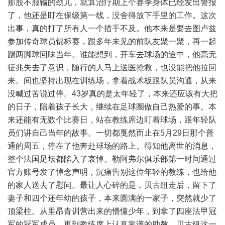
那股不服输的劲儿，就算治疗期上个赛季身体已经发出警报
了，他还是盯在保级第一线，没舍得放下手里的工作。这次
出事，真的打了所有人一个措手不及。他本来是要去图卢兹
参加传奇球员锦标赛，跟多年未见的前队友聚一聚，再一起
踢两脚球回味当年。谁能想到，开车去球场的途中，他毫无
征兆失去了意识，随行的人马上送医抢救，也没能把他拉回
来。间也坚持出现在训练场，拿着战术板跟队员沟通，从来
没喊过苦说过停。43岁真的是太年轻了，本来还应该有大把
的日子，陪着孩子长大，继续在足球圈做自己热爱的事。本
来还能有无数个比赛日，站在教练席边盯着球场，跟年轻队
员们讲自己当年的故事。一切都戛然而止在5月29日那个普
通的周五，停在了他奔赴球场的路上。得知他离世的消息，
整个法国足坛都陷入了哀悼。勒阿弗尔俱乐部第一时间通过
官方账号发了悼念声明，沉痛告别这位年轻的教练，也给他
的家人送去了慰问。最让人心碎的是，贝古纽走后，留下了
妻子和四个还年幼的孩子，本来圆满的一家子，突然就少了
顶梁柱。从里昂青训营出来的懵懂少年，到拿了四座法甲冠
军的冠军成员，再到教练席上认真靠谱的助教，贝古纽这一