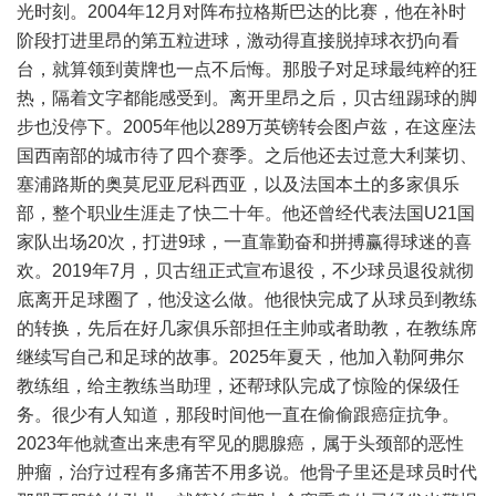
光时刻。2004年12月对阵布拉格斯巴达的比赛，他在补时
阶段打进里昂的第五粒进球，激动得直接脱掉球衣扔向看
台，就算领到黄牌也一点不后悔。那股子对足球最纯粹的狂
热，隔着文字都能感受到。离开里昂之后，贝古纽踢球的脚
步也没停下。2005年他以289万英镑转会图卢兹，在这座法
国西南部的城市待了四个赛季。之后他还去过意大利莱切、
塞浦路斯的奥莫尼亚尼科西亚，以及法国本土的多家俱乐
部，整个职业生涯走了快二十年。他还曾经代表法国U21国
家队出场20次，打进9球，一直靠勤奋和拼搏赢得球迷的喜
欢。2019年7月，贝古纽正式宣布退役，不少球员退役就彻
底离开足球圈了，他没这么做。他很快完成了从球员到教练
的转换，先后在好几家俱乐部担任主帅或者助教，在教练席
继续写自己和足球的故事。2025年夏天，他加入勒阿弗尔
教练组，给主教练当助理，还帮球队完成了惊险的保级任
务。很少有人知道，那段时间他一直在偷偷跟癌症抗争。
2023年他就查出来患有罕见的腮腺癌，属于头颈部的恶性
肿瘤，治疗过程有多痛苦不用多说。他骨子里还是球员时代