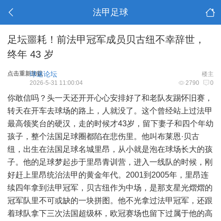
法甲足球
足坛噩耗！前法甲冠军成员贝古纽不幸辞世，
终年 43 岁
点击重新加载
球迷论坛
楼主
2026-5-31 11:00:04
2790
0
你敢信吗？头一天还开开心心安排好了和老队友踢怀旧赛，
转天在开车去球场的路上，人就没了。这个曾经站上过法甲
最高领奖台的硬汉，走的时候才43岁，留下妻子和四个年幼
孩子，整个法国足球圈都陷在悲伤里。他叫布莱恩·贝古
纽，出生在法国足球名城里昂，从小就是泡在球场长大的孩
子。他的足球梦起步于里昂青训营，进入一线队的时候，刚
好赶上里昂统治法甲的黄金年代。2001到2005年，里昂连
续四年拿到法甲冠军，贝古纽作为中场，是那支星光熠熠的
冠军队里不可或缺的一块拼图。他不光拿过法甲冠军，还跟
着球队拿下三次法国超级杯，欧冠赛场也留下过属于他的高