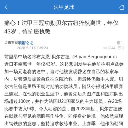
法甲足球
痛心！法甲三冠功勋贝尔古纽猝然离世，年仅
43岁，曾抗癌执教
点击重新加载
球迷论坛
楼主
2026-5-31 01:39:23
2844
0
前里昂中场名将布莱恩·贝尔古纽（Bryan Bergougnoux）
近日不幸离世，年仅43岁。这起悲剧发生在他前往图卢兹参
加一场元老赛的途中，当时他被发现昏迷在自己的私家车
内，尽管随后被紧急送往医院抢救，但最终仍撒手人寰。贝
尔古纽曾是里昂王朝时期的功勋球员，随队夺得过法甲联赛
三连冠。在他的职业生涯中，他曾先后为图卢兹和图尔队出
场超过100次，并作为法国U21国家队的主力球员，在20场
比赛中攻入9球。令人动容的是，自2023年起，贝尔古纽便
在默默与罕见的腮腺癌作斗争。即便身处逆境，他依然展现
出钢铁般的意志，坚持追求教练事业。上赛季，他作为勒阿