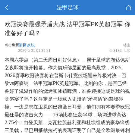
法甲足球
欧冠决赛最强矛盾大战 法甲冠军PK英超冠军 你
准备好了吗？
点击重新加载
球迷论坛
楼主
2026-5-31 01:39:21
3132
0
本周六零点（第二天周日刚好休息），属于足球的布达佩斯
之夜即将拉开帷幕。作为俱乐部层面的最高殿堂，2025-
2026赛季欧冠决赛将在普斯卡什竞技场迎来终极对决，巴
黎vs阿森纳，法甲冠军PK英超冠军。此刻的你，是否已经
备好了滋滋作响的烧烤和冰镇啤酒，准备迎接这场足球的视
觉盛宴了吗？这注定是一场载入史册的“矛与盾”的巅峰碰
撞。一边是志在卫冕的巴黎圣日耳曼，他们拥有本赛季欧冠
最狂暴的攻击火力——16场比赛狂轰44球，场均进球高达
2.75个！由登贝莱、克瓦拉茨赫利亚和杜埃组成的豪华锋线
三叉戟，早已用摧枯拉朽的表现证明了自己是全欧洲最锋利