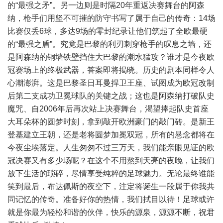
的“最强之矛”。另一边则是时隔20年重返决赛舞台的阿森
纳，枪手们用坚不可摧的防守书写了属于自己的传奇：14场
比赛仅丢6球，多达9场的零封纪录让他们筑起了全欧最硬
的“最强之盾”。究竟是巴黎的利刃刺穿枪手的叹息之墙，还
是阿森纳的铜墙铁壁挡住大巴黎的潮水猛攻？谁才是今夜欧
冠赛场上的终极武器，答案即将揭晓。历史的剧本同样令人
心潮澎湃。这是巴黎圣日耳曼捍卫王座、试图成为欧冠改制
后第二支成功卫冕球队的关键之战；这也是阿森纳打破队史
魔咒、自2006年后再次站上决赛舞台，渴望捧起队史首座
大耳朵杯的圆梦时刻，拿到敲开欧洲豪门的敲门砖。是新王
登基建立王朝，还是老将圆梦加冕双冠，所有的悬念都将在
今夜尘埃落定。人生匆匆不过三万天，我们能亲眼见证的欧
冠决赛又有多少场呢？在这个不用熬到天亮的夜晚，让我们
放下生活的琐碎，尽情享受纯粹的足球魅力。无论最终谁能
笑到最后，布达佩斯的夜空下，注定将诞生一段属于你我共
同记忆的传奇。准备好你的热情，我们拭目以待！足球或许
就是你最为轻松和谐的伙伴，快乐的源泉，源源不断，祝君