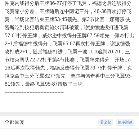
帕克内线得分后王牌36-27打停了飞翼，福德之后连续得分
飞翼缩小分差，王牌随后连中两记三分，48-36再次打停飞
翼，半场比赛结束王牌53-45领先。第3节比赛，娜丽莎·史
密斯吃到技犯后奥贡鲍尔罚球破荒，谢泼德抛投打进飞翼
57-61打停王牌，威尔逊中投得分王牌67-59领先，佩奇打出
2+1后福德中投得分，飞翼65-67再次打停王牌，谢泼德强
攻打成2+1，随后福德打进，飞翼一波11-3追到70-70，三
节结束两队72-72打平第4节比赛，飞翼率先得分，开场17-
16后再次取得领先，福德反击得分飞翼79-75打停干牌，克
拉克命中三分飞翼8277领先，奎尔与佩奇再中三分飞翼93-
81领先，最终飞翼95-87击败了王牌。
--------------------------------------
全部回复
看全部
倒序浏览