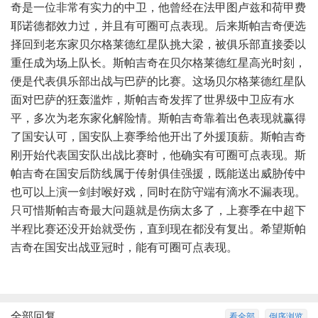
奇是一位非常有实力的中卫，他曾经在法甲图卢兹和荷甲费
耶诺德都效力过，并且有可圈可点表现。后来斯帕吉奇便选
择回到老东家贝尔格莱德红星队挑大梁，被俱乐部直接委以
重任成为场上队长。斯帕吉奇在贝尔格莱德红星高光时刻，
便是代表俱乐部出战与巴萨的比赛。这场贝尔格莱德红星队
面对巴萨的狂轰滥炸，斯帕吉奇发挥了世界级中卫应有水
平，多次为老东家化解险情。斯帕吉奇靠着出色表现就赢得
了国安认可，国安队上赛季给他开出了外援顶薪。斯帕吉奇
刚开始代表国安队出战比赛时，他确实有可圈可点表现。斯
帕吉奇在国安后防线属于传射俱佳强援，既能送出威胁传中
也可以上演一剑封喉好戏，同时在防守端有滴水不漏表现。
只可惜斯帕吉奇最大问题就是伤病太多了，上赛季在中超下
半程比赛还没开始就受伤，直到现在都没有复出。希望斯帕
吉奇在国安出战亚冠时，能有可圈可点表现。
全部回复
看全部
倒序浏览