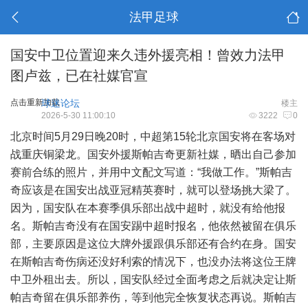
法甲足球
国安中卫位置迎来久违外援亮相！曾效力法甲
图卢兹，已在社媒官宣
点击重新加载
球迷论坛
楼主
2026-5-30 11:00:10
3222
0
北京时间5月29日晚20时，中超第15轮北京国安将在客场对
战重庆铜梁龙。国安外援斯帕吉奇更新社媒，晒出自己参加
赛前合练的照片，并用中文配文写道：“我做工作。”斯帕吉
奇应该是在国安出战亚冠精英赛时，就可以登场挑大梁了。
因为，国安队在本赛季俱乐部出战中超时，就没有给他报
名。斯帕吉奇没有在国安踢中超时报名，他依然被留在俱乐
部，主要原因是这位大牌外援跟俱乐部还有合约在身。国安
在斯帕吉奇伤病还没好利索的情况下，也没办法将这位王牌
中卫外租出去。所以，国安队经过全面考虑之后就决定让斯
帕吉奇留在俱乐部养伤，等到他完全恢复状态再说。斯帕吉