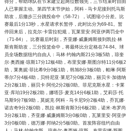
得分，帮助球队在节末建立起两位数领先，三节结束时自由
人已掌握主动。第四节末节伊始，阿科 - 马卡尼接到托马斯
助攻，后撤步三分跳投命中（58-72），试图缩小分差。比
赛最后1分13秒，水星请求长暂停，此时比分为69-81。暂
停回来后，拉克尔·卡雷拉犯规，瓦莱里安·阿亚伊两罚全中
（71-84）。比赛最后时刻，齐亚娜·威廉姆斯接到凯拉·林
斯肯斯助攻，三分投篮命中，将最终比分定格在74-84。球
员全场数据纽约自由人：马林·约翰内斯21分3板5助，琼奎
尔·奥西娅·琼斯17分12板4助，布里安娜·斯图尔特11分6板2
助，莱奥妮·菲比希9分0板1助，韩旭8分3板0助，帕琳·阿斯
蒂尔7分4板4助，贝特尼亚·莱尼7分0板2助，丽贝卡·加德纳
2分2板1助，丽贝卡·阿伦2分2板0助。菲尼克斯水星：卡莱
亚·库珀19分2板2助，娜塔莎·麦克14分6板1助，艾莉莎·托
马斯9分7板9助，莫妮克·阿科 - 马卡尼9分2板4助，乔瓦娜·
诺吉奇9分2板0助，凯拉·林斯肯斯3分6板2助，诺米·布罗尚
3分2板1助，齐亚娜·威廉姆斯3分0板0助，瓦莱里安·阿亚伊
3分0板0助，德万娜·邦纳2分5板0助。首发阵容纽约自由
人：马林·约翰内斯、琼奎尔·奥西娅·琼斯、布里安娜·斯图