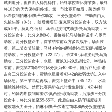
试图追分，但自由人稳扎稳打，始终掌控着比赛节奏，最终
将10分的优势保持到终场。第一节比赛开始后，莱奥妮·菲
比希接到帕琳·阿斯蒂尔助攻，三分投篮命中，帮助自由人
先拔头筹（0-3）。随后娜塔莎·麦克两分投篮命中，双方战
成5-5平。莫妮克·阿科 - 马卡尼接到艾莉莎·托马斯助攻，三
分投篮命中，比分来到8-8。紧接着托马斯接到诺米·布罗尚
助攻，两分投篮命中，首节结束前双方多次战平，场面胶
着。第二节次节较量，马林·约翰内斯接到布里安娜·斯图尔
特助攻，三分投篮命中（22-27）。卡莱亚·库珀接到托马斯
助攻，三分投篮命中，水星一度以31-29反超比分。半场结
束前，麦克第2罚命中将比分扳为40-40平。随后乔瓦娜·诺
吉奇三分投篮命中，帮助水星带着43-42的微弱优势进入中
场休息。第三节易边再战，麦克上篮命中（45-42），水星
继续维持领先。然而比赛局势在此时发生剧变，4分44秒
时，约翰内斯接到琼奎尔·奥西娅·琼斯助攻，后撤步三分跳
投命中，将比分追至55-55平。此后自由人防守强度提升，
进攻端火力全开，帕琳·阿斯蒂尔通过罚球和两分投篮连续