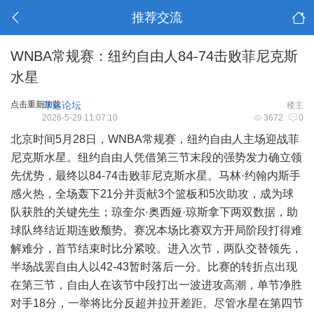
推荐交流
WNBA常规赛：纽约自由人84-74击败菲尼克斯
水星
点击重新加载
球迷论坛
楼主
2026-5-29 11:07:10
3672
0
北京时间5月28日，WNBA常规赛，纽约自由人主场迎战菲
尼克斯水星。纽约自由人凭借第三节末段的强势发力确立领
先优势，最终以84-74击败菲尼克斯水星。马林·约翰内斯手
感火热，全场轰下21分并贡献3个篮板和5次助攻，成为球
队获胜的关键先生；琼奎尔·奥西娅·琼斯拿下两双数据，助
球队终结近期连败颓势。赛况本场比赛双方开局阶段打得难
解难分，首节结束时比分紧咬。进入次节，两队交替领先，
半场战罢自由人以42-43暂时落后一分。比赛的转折点出现
在第三节，自由人在该节中段打出一波进攻高潮，单节净胜
对手18分，一举将比分反超并拉开差距。尽管水星在第四节