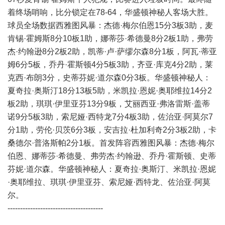
着终场哨响，比分锁定在78-64，华盛顿神秘人客场大胜。
球员全场数据西雅图风暴：杰德·梅尔伯恩15分3板3助，麦
肯锡·霍姆斯8分10板1助，娜蒂莎·希德曼8分2板1助，弗劳
杰·约翰逊8分2板2助，凯蒂·卢·萨缪尔森8分1板，阿瓦·蒂亚
姆6分5板，乔丹·霍斯顿4分5板3助，齐亚·库克4分2助，莱
克西·布朗3分，史蒂芬妮·道尔森0分3板。华盛顿神秘人：
夏奇拉·奥斯汀18分13板5助，米凯拉·恩妮·奥耶维拉14分2
板2助，琪琪·伊里亚芬13分9板，艾丽西亚·弗洛雷斯·盖蒂
诺9分5板3助，索尼娅·西特龙7分4板3助，佐治亚·阿莫尔7
分1助，劳伦·贝茨6分3板，安吉拉·杜加利奇2分3板2助，卡
桑德尔·普洛斯帕2分1板。首发阵容西雅图风暴：杰德·梅尔
伯恩、娜蒂莎·希德曼、弗劳杰·约翰逊、乔丹·霍斯顿、史蒂
芬妮·道尔森。华盛顿神秘人：夏奇拉·奥斯汀、米凯拉·恩妮
·奥耶维拉、琪琪·伊里亚芬、索尼娅·西特龙、佐治亚·阿莫
尔。
--------------------------------------