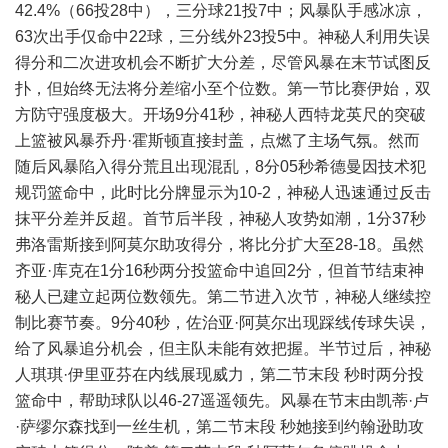
42.4%（66投28中），三分球21投7中；风暴队手感冰凉，
63次出手仅命中22球，三分线外23投5中。神秘人利用失误
得分和二次进攻机会不断扩大分差，尽管风暴在末节试图反
扑，但始终无法将分差缩小至个位数。第一节比赛伊始，双
方防守强度极大。开场9分41秒，神秘人西特龙英尺的突破
上篮被风暴乔丹·霍斯顿直接封盖，点燃了主场气氛。然而
随后风暴陷入得分荒且出现混乱，8分05秒希德曼因技术犯
规罚篮命中，此时比分牌显示为10-2，神秘人迅速通过反击
抹平分差并反超。首节后半段，神秘人攻势如潮，1分37秒
弗洛雷斯接到阿莫尔助攻得分，将比分扩大至28-18。虽然
齐亚·库克在1分16秒两分投篮命中追回2分，但首节结束神
秘人已建立起两位数领先。第二节进入次节，神秘人继续控
制比赛节奏。9分40秒，佐治亚·阿莫尔出现踩线传球失误，
给了风暴追分机会，但主队未能有效把握。半节过后，神秘
人琪琪·伊里亚芬在内线展现威力，第二节末段 秒时两分投
篮命中，帮助球队以46-27遥遥领先。风暴在节末由凯蒂·卢
·萨缪尔森找到一丝生机，第二节末段 秒她接到约翰逊助攻