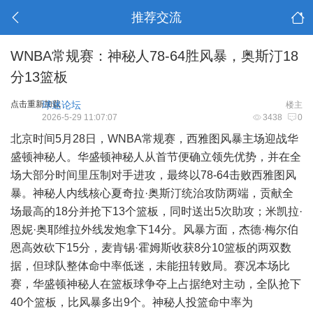
推荐交流
WNBA常规赛：神秘人78-64胜风暴，奥斯汀18
分13篮板
点击重新加载
球迷论坛
楼主
2026-5-29 11:07:07
3438
0
北京时间5月28日，WNBA常规赛，西雅图风暴主场迎战华
盛顿神秘人。华盛顿神秘人从首节便确立领先优势，并在全
场大部分时间里压制对手进攻，最终以78-64击败西雅图风
暴。神秘人内线核心夏奇拉·奥斯汀统治攻防两端，贡献全
场最高的18分并抢下13个篮板，同时送出5次助攻；米凯拉·
恩妮·奥耶维拉外线发炮拿下14分。风暴方面，杰德·梅尔伯
恩高效砍下15分，麦肯锡·霍姆斯收获8分10篮板的两双数
据，但球队整体命中率低迷，未能扭转败局。赛况本场比
赛，华盛顿神秘人在篮板球争夺上占据绝对主动，全队抢下
40个篮板，比风暴多出9个。神秘人投篮命中率为