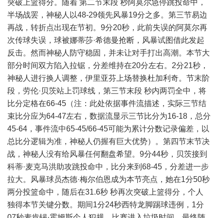
突破上篮得分。随着 第二节末段 秒阿莫尔急停跳投命中，
半场战罢，神秘人以48-29领先风暴19分之多。第三节易边
再战，转折点出现在节初。9分20秒，此前失误的阿莫尔再
次传球失误，球被娜蒂莎·希德曼抢断，风暴试图借此发起
反击。然而神秘人防守稳固，并未让对手打出高潮。本节大
部分时间双方陷入拉锯，分差维持在20分左右。2分21秒，
神秘人进行换人调整，伊里亚芬上场替换杜加利奇。节末阶
段，劳伦·贝茨站上罚球线，第三节末段 秒内两罚全中，将
比分定格在66-45（注：此处依据事件流描述，实际三节结
束比分应为64-47左右，数据流显示三节比分为16-18，总分
45-64，事件流中65-45/66-45可能为累计分数记录偏差，以
总比分逻辑为准，神秘人仍握有巨大优势）。第四节末节决
战，神秘人没有给风暴任何翻盘希望。9分44秒，贝茨接到
科蒂·麦克马洪助攻跳投命中，比分来到68-45，分差进一步
拉大。风暴球员杰德·梅尔伯恩成为本节亮点，她在1分50秒
两分投篮命中，随后在31.6秒 秒再次突破上篮得分，个人
独得本节关键分数。期间1分24秒西特龙脚踢球违例，1分
07秒麦肯锡·霍姆斯个人犯规，比赛进入垃圾时间。最终随