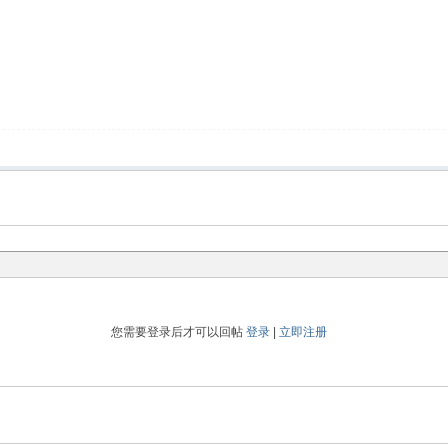
您需要登录后才可以回帖
登录
|
立即注册