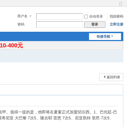
切
换
用户名
自动登录
找回密码
到
窄
密码
立即注册
登录
版
快捷导航
-400元
返回列表
跑法甲。值得一提的是，他即将在夏窗正式加盟切尔西。1、巴伦廷-巴
维蒂尼亚 大巴黎 7次5、隆吉耶 雷恩 7次5、尼亚凯特 里昂 7次9、