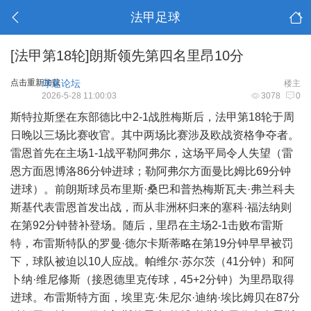
法甲足球
[法甲第18轮]朗斯领先第四名里昂10分
点击重新加载
球迷论坛
楼主
2026-5-28 11:00:03
3078
0
斯特拉斯堡在东部德比中2-1战胜梅斯后，法甲第18轮于周
日晚以三场比赛收官。其中两场比赛涉及欧战资格争夺者。
雷恩首先在主场1-1战平勒阿弗尔，这场平局令人失望（雷
恩方面恩博洛86分钟进球；勒阿弗尔方面曼比姆比69分钟
进球）。前朗斯球员布里斯·桑巴和普热梅斯瓦夫·弗兰科夫
斯基代表雷恩首发出战，而从非洲杯归来的塞科·福法纳则
在第92分钟替补登场。随后，里昂在主场2-1击败布雷斯
特，布雷斯特队的罗曼·德尔卡斯蒂略在第19分钟早早被罚
下，球队被迫以10人应战。帕维尔·苏尔茨（41分钟）和阿
卜纳·维尼修斯（接恩德里克传球，45+2分钟）为里昂取得
进球。布雷斯特方面，埃里克·朱尼尔·迪纳·埃比姆贝在87分