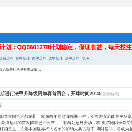
计划：QQ5601278计划稳定，保证收益，每天投注10
英超足球
意甲足球
西甲足球
德甲足球
法甲足球
NBA
尼斯进行法甲升降级附 ...
尼斯进行法甲升降级附加赛首回合，开球时间20:45
[复制链接]
层
加赛首回合迎战尼斯：就像两年前对阵梅斯一样，圣埃蒂安若能在主场赢
·蒙塔尼耶的首发阵容已经公布……有两处意外变动：本·奥尔德因坐骨受
好消息是，入选本国世界杯大名单的加纳人奥古斯丁·博阿基耶，将成为