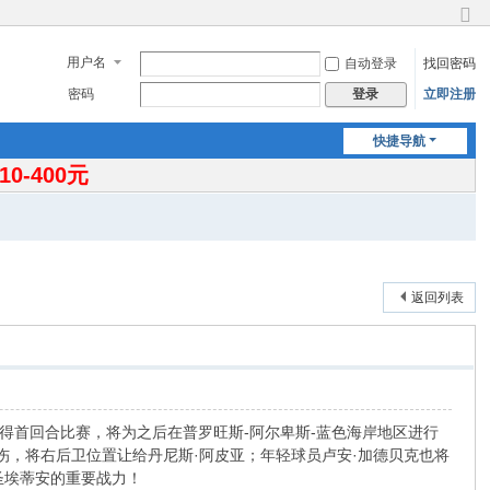
切
换
用户名
自动登录
找回密码
到
窄
密码
立即注册
登录
版
快捷导航
-400元
返回列表
得首回合比赛，将为之后在普罗旺斯-阿尔卑斯-蓝色海岸地区进行
伤，将右后卫位置让给丹尼斯·阿皮亚；年轻球员卢安·加德贝克也将
圣埃蒂安的重要战力！