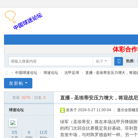
体彩合作
热搜:
帖子
搜
»
中国球迷论坛
›
球迷论坛
›
法甲足球
›
直播 - 圣埃蒂安压力增大，将迎战
索
中
发新帖
国
直播 - 圣埃蒂安压力增大，将迎战
查看:
3276
|
回复:
0
球
迷
球迷论坛
发表于 2026-5-27 11:00:04
|
显示全部楼
论
绿军（圣埃蒂安）将在本场法甲升降级附
坛
的闭门次回合比赛奠定良好基础。菲利普
3万
0
11万
首发中场，与对阵罗德兹时一样。另一个