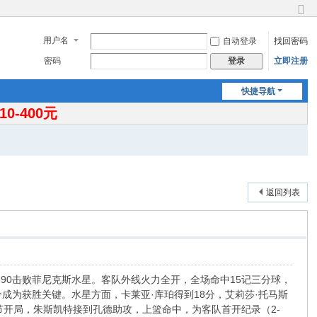
切
换
用户名
自动登录
找回密码
到
窄
密码
立即注册
登录
版
快捷导航
-400元
返回列表
-90击败菲尼克斯水星。客队外线火力全开，全场命中15记三分球，
分成为获胜关键。水星方面，卡莱亚·库珀得到18分，艾莉莎·托马斯
节开局，朱斯凯特接到孔德助攻，上篮命中，为客队首开纪录（2-