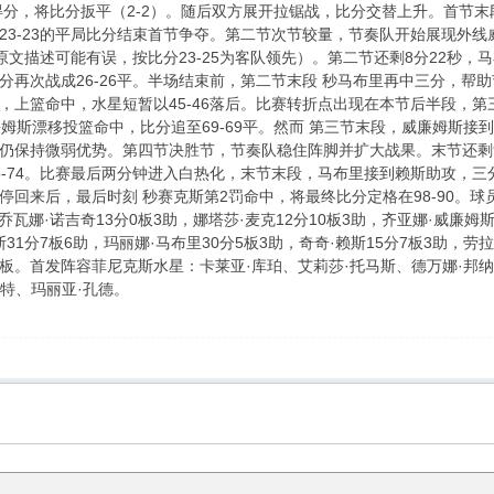
得分，将比分扳平（2-2）。随后双方展开拉锯战，比分交替上升。首节末段
23-23的平局比分结束首节争夺。第二节次节较量，节奏队开始展现外
处原文描述可能有误，按比分23-25为客队领先）。第二节还剩8分22秒，
再次战成26-26平。半场结束前，第二节末段 秒马布里再中三分，帮助
上篮命中，水星短暂以45-46落后。比赛转折点出现在本节后半段，第三
姆斯漂移投篮命中，比分追至69-69平。然而 第三节末段，威廉姆斯接到
仍保持微弱优势。第四节决胜节，节奏队稳住阵脚并扩大战果。末节还剩9
-74。比赛最后两分钟进入白热化，末节末段，马布里接到赖斯助攻，三分
回来后，最后时刻 秒赛克斯第2罚命中，将最终比分定格在98-90。球员
，乔瓦娜·诺吉奇13分0板3助，娜塔莎·麦克12分10板3助，齐亚娜·威廉
31分7板6助，玛丽娜·马布里30分5板3助，奇奇·赖斯15分7板3助，劳拉
分4板。首发阵容菲尼克斯水星：卡莱亚·库珀、艾莉莎·托马斯、德万娜·邦
凯特、玛丽亚·孔德。