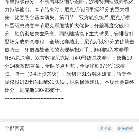
布里持续得分，不断为球队缩小差距，沙梅特则延续外线火
力持续输出。本节结束时，尼克斯依旧手握27分的巨大领
先，比赛悬念基本消失。第四节：双方轮换练兵 尼克斯横
扫晋级总决赛末节尼克斯继续扩大优势，分差再度突破30
分，胜负彻底失去悬念。两队陆续换下主力球员，安排替补
登场完成剩余赛程。全场比赛结束，尼克斯以37分的优势击
败骑士，凭借四战全胜的表现横扫对手，顺利闯入本赛季
NBA总决赛。双方数据尼克斯（4-0晋级总决赛）：唐斯19
分14板攻防兼备，全队多点开花，全场净胜37分完成横
扫。骑士（0-4止步东决）：米切尔31分独木难支，哈登全
场仅投进2球还出现5次失误，球队惨遭淘汰。本场比赛最终
比分，尼克斯130-93骑士。
--------------------------------------
全部回复
看全部
倒序浏览