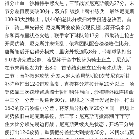
得分止血，沙梅特手感火热，三节战罢尼克斯领先27分。末
节分差再度突破30分，双方陆续换上替补练兵，最终尼克斯
130-93大胜骑士，以4-0的总比分横扫对手挺进总决赛。首
节：骑士率先得分 尼克斯两波攻势实现反超比赛开场米切
尔和莫布里状态火热，联手拿下球队前17分，帮助骑士抢占
开局优势。尼克斯并未慌乱，依靠团队配合稳稳咬住比分。
唐斯随后开启得分模式，里突外投连取8分，带领球队打出
9-0攻势完成反超。哈登终于命中投篮为骑士止血，尼克斯
在节末再度发力打出8-0，首节结束建立12分领先优势。第
二节：替补掀起攻势 分差大起大落局势明朗次节尼克斯替
补阵容打出12-0进攻高潮，直接将分差拉开至20分以上。哈
登依靠三次罚球帮助骑士暂时稳住局面，沙梅特外线连续命
中三分，分差一度逼近30分。绝境之下骑士发起反扑，打出
15-3的攻击波缩小分差，将落后分数收至20分区间，但场上
局势依旧由尼克斯掌控。第三节：尼克斯再掀高潮 牢牢守
住大比分领先易边再战，尼克斯延续火热状态，开场三分钟
便打出12-0攻势，重新把分差拉大到接近30分。米切尔与莫