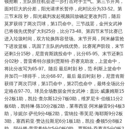
顿抢断，主队抓住机会进一步打击对手士气。第三节开局，
面对巨大的分差，阳光请求长暂停，此时比分为33-52。第
三节末段 秒，阳光裁判发起视频回放确定更改判罚，随后
莫罗获得了两次罚球，第1罚命中。三节战罢，金州女武神
已将领先优势扩大到25分，比分73-48。第四节末节比赛已
进入垃圾时间，双方轮换阵容登场。末节开局，阿米赫雷抢
下进攻篮板，巩固了主队的内线优势。比赛尾声阶段，末节
还剩1分15秒，尼普肯斯跳投命中，比分65-95。末节还剩1
分02秒，普雷希特尔接到贾斯特·乔赛克助攻，上篮命中，
将比分改写为65-97。随后 最后时刻 秒，范·利斯上篮命中
并加罚一球得手，比分68-97。最后 最后时刻 秒，尼普肯斯
获得了两次罚球，第1罚命中，第2罚也命中，最终全场比分
定格在97-70。球员全场数据金州女武神：盖比·威廉姆斯15
分2板1助，凯拉·查尔斯12分7板0助，维罗尼卡·伯顿11分2
板6助，凯特琳·陈10分2板2助，莱蒂西亚·阿米赫雷9分4板3
助，珍妮尔·萨伦9分4板2助，雷纳拉·蒂芙尼·海耶斯9分2板
3助，塞西莉亚·赞达拉斯尼6分1板1助，凯拉·桑顿5分8板2
助，阿什滕·普雷希特尔5分0板0助，贾斯特·乔赛克5分0板2