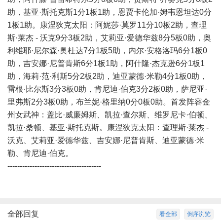
助，基亚·斯托克斯1分1板1助，恩贾卡伦加·姆韦恩坦达0分
1板1助。康涅狄克太阳：阿妮莎·莫罗11分10板2助，查理
斯·莱杰 - 沃克9分3板2助，艾莉亚·爱德华兹8分5板0助，奥
利维耶·尼尔森·奥杜达7分1板5助，内尔·安格洛玛6分1板0
助，吉安娜·尼普肯斯6分1板1助，阿什隆·杰克逊6分1板1
助，海莉·范·利斯5分2板2助，迪亚蒙德·米勒4分1板0助，
雷根·比尔斯3分3板0助，肯尼迪·伯克3分2板0助，萨尼亚·
里弗斯2分3板0助，布兰妮·格里纳0分0板0助。首发阵容金
州女武神：盖比·威廉姆斯、凯拉·查尔斯、维罗尼卡·伯顿、
凯拉·桑顿、基亚·斯托克斯。康涅狄克太阳：查理斯·莱杰 -
沃克、艾莉亚·爱德华兹、吉安娜·尼普肯斯、迪亚蒙德·米
勒、肯尼迪·伯克。
--------------------------------------
全部回复
看全部
倒序浏览