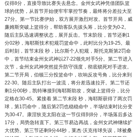
仅得8分，直接导致比赛失去悬念。金州女武神凭借团队篮
球的优势，从首节开始便牢牢掌控节奏，最终将分差拉大至
27分。第一节比赛伊始，双方展开激烈对攻。首节开局，威
廉姆斯突破上篮得分，帮助客队先拔头筹，比分变为0-2。
随后主队迅速调整状态，展开反击。节末阶段，首节还剩1
分02秒，海耶斯技术犯规罚篮命中，此时比分为19-25。最
后时刻，首节末段 秒，比尔斯个人犯规，斯托克斯第2罚命
中，首节结束金州女武神以27-22领先对手5分。第二节进入
次节，金州女武神突然提升防守强度，彻底锁死对手进攻。
第二节开局，伯顿三分投篮命中，吹响反攻号角，比分来到
22-30。随后主队打出一波流，将分差迅速拉开。第二节还
剩1分00秒，凯特琳接到海耶斯助攻，突破上篮得分，比分
定格在30-45。紧接着 第二节末段 秒，海耶斯获得了两次罚
球，第1罚命中，随后第2罚也稳稳命中，半场结束时比分变
为30-47。康涅狄克太阳在这一节仅得到8分，半场落后多达
17分，局势急转直下。第三节易边再战，金州女武神继续扩
大优势。第三节还剩9分44秒，莱杰·沃克传球失误，球被桑