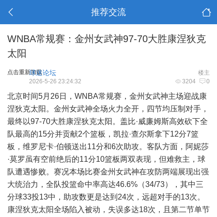
推荐交流
WNBA常规赛：金州女武神97-70大胜康涅狄克
太阳
点击重新加载
球迷论坛
楼主
2026-5-26 23:24:32
3204
0
北京时间5月26日，WNBA常规赛，金州女武神主场迎战康
涅狄克太阳。金州女武神全场火力全开，四节均压制对手，
最终以97-70大胜康涅狄克太阳。盖比·威廉姆斯高效砍下全
队最高的15分并贡献2个篮板，凯拉·查尔斯拿下12分7篮
板，维罗尼卡·伯顿送出11分和6次助攻。客队方面，阿妮莎
·莫罗虽有空前绝后的11分10篮板两双表现，但难救主，球
队遭遇惨败。赛况本场比赛金州女武神在攻防两端展现出强
大统治力，全队投篮命中率高达46.6%（34/73），其中三
分球33投13中，助攻数更是达到24次，远超对手的13次。
康涅狄克太阳全场陷入被动，失误多达18次，且第二节单节