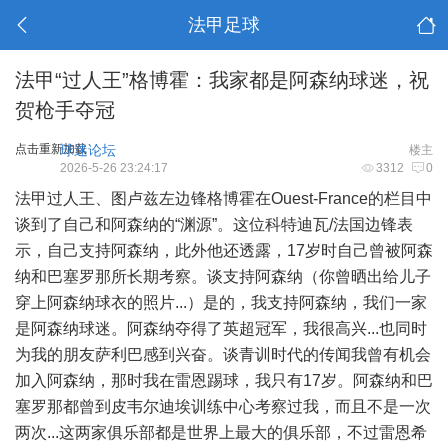
法甲足球
法甲“过人王”格博霍：我家都是阿森纳球迷，祝
贺枪手夺冠
点击重新加载
球迷论坛
楼主
2026-5-26 23:24:17
3312
0
法甲过人王、图卢兹左边锋格博霍在Ouest-France的栏目中
谈到了自己和阿森纳的“渊源”。这位科特迪瓦/法国边锋表
示，自己支持阿森纳，此外他还透露，17岁时自己曾被阿森
纳和巴塞罗那所长期考察。谈支持阿森纳（你曾晒出给儿子
穿上阿森纳球衣的照片...）是的，我支持阿森纳，我们一家
是阿森纳球迷。阿森纳夺得了英超冠军，我很高兴...也同时
为我的朋友萨利巴感到兴奋。谈青训时代的传闻我曾有机会
加入阿森纳，那时我在雷恩踢球，我只有17岁。阿森纳和巴
塞罗那都曾到皮韦尔迪埃训练中心考察过我，而且不是一次
两次...这两家俱乐部都是世界上最大的俱乐部，不过雷恩希