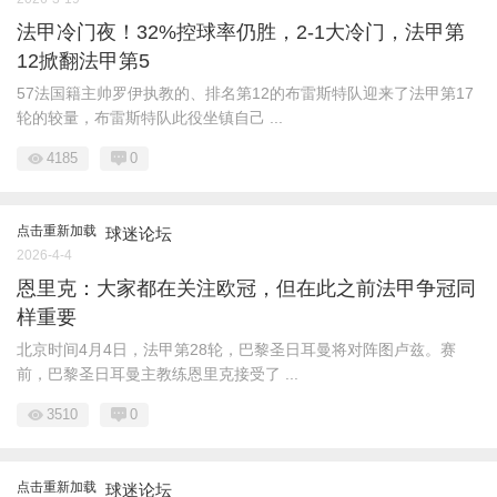
法甲冷门夜！32%控球率仍胜，2-1大冷门，法甲第
12掀翻法甲第5
57法国籍主帅罗伊执教的、排名第12的布雷斯特队迎来了法甲第17
轮的较量，布雷斯特队此役坐镇自己 ...
4185
0
点击重新加载
球迷论坛
2026-4-4
恩里克：大家都在关注欧冠，但在此之前法甲争冠同
样重要
北京时间4月4日，法甲第28轮，巴黎圣日耳曼将对阵图卢兹。赛
前，巴黎圣日耳曼主教练恩里克接受了 ...
3510
0
点击重新加载
球迷论坛