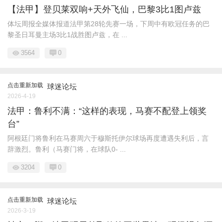
【法甲】登贝莱双响+天外飞仙，巴黎3比1图卢兹
体坛周报全媒体报道法甲第28轮先赛一场，下周中有欧冠任务的巴
黎圣日耳曼主场3比1战胜图卢兹，在 ...
3564
0
点击重新加载
球迷论坛
2026-4-19
法甲：鲁利不满：“这样的表现，马赛不配登上领奖
台”
阿根廷门将鲁利在马赛周六于穆斯托伊尔球场再度遭遇失利后，言
辞激烈。鲁利（马赛门将，在球队0- ...
3204
0
点击重新加载
球迷论坛
2026-3-19