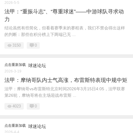
2026-5-5
法甲：“重振斗志”、“尊重球迷”——中游球队寻求动
力
结论虽然有些简化，但看着赛季末的赛程表，我们不禁会得出这样
的判断：那些在积分榜上下两端已无 ...
3150
0
点击重新加载
球迷论坛
2026-3-19
法甲：摩纳哥队内士气高涨，布雷斯特表现中规中矩
法甲：摩纳哥vs布雷斯特北京时间2026年3月15日4:05，法甲联赛
第26轮，摩纳哥将在主场迎战布雷斯 ...
4023
0
点击重新加载
球迷论坛
2026-4-4