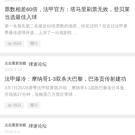
2026-5-26
票数相差60倍，法甲官方：塔马里刷票无效，登贝莱
当选最佳入球
第一名领先第二名接近60倍票数的场景，你见过吗？在近日法甲赛
季最佳进球评选，上演了一出戏剧性 ...
2664
0
点击重新加载
球迷论坛
2026-3-19
法甲爆冷：摩纳哥1-3双杀大巴黎，巴洛贡传射建功
3月7日25/26赛季法甲联赛第25轮，摩纳哥3-1战胜巴黎圣日耳曼。
开场第27分钟，埃梅里己方禁区带球 ...
3824
0
点击重新加载
球迷论坛
2026-4-4