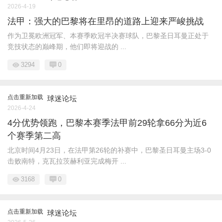
2026-4-19
法甲：强大的巴黎将在里昂的道路上迎来严峻挑战
作为卫冕欧洲冠军、本赛季欧冠半决赛球队，巴黎圣日耳曼正处于
竞技状态的巅峰期，他们即将迎战的 ...
3294
0
点击重新加载
球迷论坛
2026-4-24
4分优势领跑，巴黎本赛季法甲前29轮拿66分为近6
个赛季第二高
北京时间4月23日，在法甲第26轮的补赛中，巴黎圣日耳曼主场3-0
击败南特，克瓦拉茨赫利亚完成梅开 ...
3168
0
点击重新加载
球迷论坛