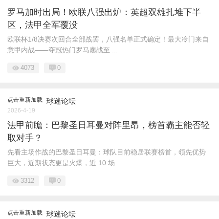
罗马加时出局！欧联八强出炉：英超双雄扎堆下半
区，法甲全军覆没
欧联杯1/8决赛次回合全部战罢，八强名单正式确定！最大冷门来自
意甲内战——夺冠热门罗马鏖战至 ...
4073
0
点击重新加载
球迷论坛
2026-4-19
法甲前瞻：巴黎圣日耳曼对阵里昂，榜首霸主能否轻
取对手？
先看主场作战的巴黎圣日耳曼：球队目前稳居联赛榜首，领先优势
巨大，近期状态更是火爆，近 10 场 ...
3312
0
点击重新加载
球迷论坛