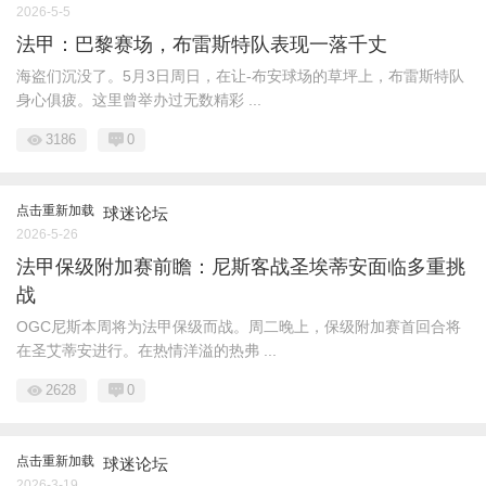
2026-5-5
法甲：巴黎赛场，布雷斯特队表现一落千丈
海盗们沉没了。5月3日周日，在让-布安球场的草坪上，布雷斯特队
身心俱疲。这里曾举办过无数精彩 ...
3186
0
点击重新加载
球迷论坛
2026-5-26
法甲保级附加赛前瞻：尼斯客战圣埃蒂安面临多重挑
战
OGC尼斯本周将为法甲保级而战。周二晚上，保级附加赛首回合将
在圣艾蒂安进行。在热情洋溢的热弗 ...
2628
0
点击重新加载
球迷论坛
2026-3-19