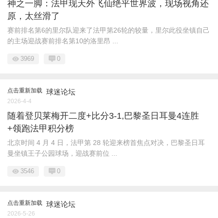
神之一脚：法甲现天外飞仙绝平世界波，现场视角还
原，太丝滑了
赛前排名第6的里尔队迎来了法甲第26轮的较量，里尔此役坐镇自己
的主场迎战赛前排名第10的洛里昂 ...
3969
0
点击重新加载
球迷论坛
2026-4-4
随着登贝莱梅开二度+比分3-1,巴黎圣日耳曼4连胜
+领跑法甲积分榜
北京时间 4 月 4 日，法甲第 28 轮迎来榜首焦点对决，巴黎圣日耳
曼坐镇王子公园球场，迎战赛前位 ...
3546
0
点击重新加载
球迷论坛
2026-5-26