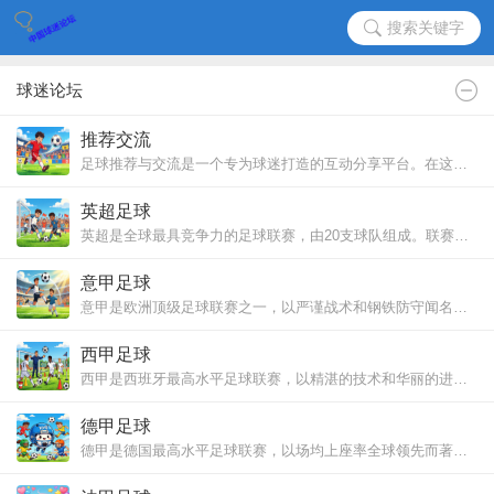
搜索关键字
球迷论坛
推荐交流
足球推荐与交流是一个专为球迷打造的互动分享平台。在这里，用户可以深入探讨战术分析、分享赛事前瞻、交流观赛心得，并围绕各大联赛及杯赛进行专业解读。平台倡导理性探讨与文明互动，旨在通过思想的碰撞，让每一位参与者都能更深刻地感受足球运动的独特魅力与激情。
英超足球
英超是全球最具竞争力的足球联赛，由20支球队组成。联赛竞争激烈、节奏极快，传统豪门曼联、利物浦、阿森纳与新兴势力曼城、切尔西间的对决举世瞩目。赛季从八月持续至次年五月，吸引世界顶级球星，比赛极富戏剧性，深受全球球迷喜爱。
意甲足球
意甲是欧洲顶级足球联赛之一，以严谨战术和钢铁防守闻名。上世纪90年代被誉为“小世界杯”，汇聚了巴乔、巴蒂等巨星。传统豪门尤文图斯、AC米兰、国际米兰底蕴深厚，塑造了无数传奇。比赛注重战术博弈与链式防守，至今仍是孕育战术大师的沃土。
西甲足球
西甲是西班牙最高水平足球联赛，以精湛的技术和华丽的进攻风格著称。皇家马德里与巴塞罗那之间的“国家德比”举世闻名，汇聚了梅西、C罗等传奇巨星。联赛技术流派盛行，传控打法独步天下，马竞等劲旅的顽强球风也为其增添了别样魅力。
德甲足球
德甲是德国最高水平足球联赛，以场均上座率全球领先而著称，氛围热烈如火。联赛节奏明快、身体对抗激烈，拜仁慕尼黑与多特蒙德的“国家德比”扣人心弦。其健康的运营模式与重视青训的传统，为德国足球源源不断地注入新鲜血液。