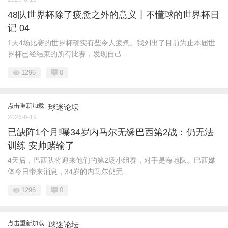
48队世界杯除了疲惫之外的意义丨不懂球的世界杯日
记 04
1天4场比赛的世界杯确实有些令人疲惫。我列出了目前为止本届世
界杯已经结束的所有比赛，发现自己 ...
1296
0
点击重新加载
球迷论坛
2026-6-19
已缺阵1个月!曝34岁内马尔无缘巴西第2战：仍无法
训练 安帅赌输了
4天后，巴西队将迎来他们的第2场小组赛，对手是海地队。巴西媒
体今日带来消息，34岁的内马尔仍无 ...
1296
0
点击重新加载
球迷论坛