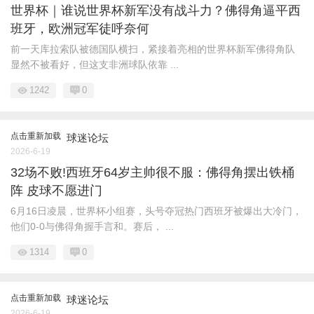
世界杯｜谁说世界杯新军没有战斗力？佛得角逼平西
班牙，欧洲冠军徒呼奈何
前一天库拉索队被德国队横扫，紧接着亮相的世界杯新军佛得角队
显然不被看好，但这支非洲球队依靠 ...
1242
0
点击重新加载
球迷论坛
2026-6-19
32场不败!西班牙64岁主帅很不服：佛得角摆出铁桶
阵 皮球不愿进门
6月16日凌晨，世界杯小组赛，头号夺冠热门西班牙被爆出大冷门，
他们0-0与佛得角握手言和。赛后， ...
1314
0
点击重新加载
球迷论坛
2026-6-19