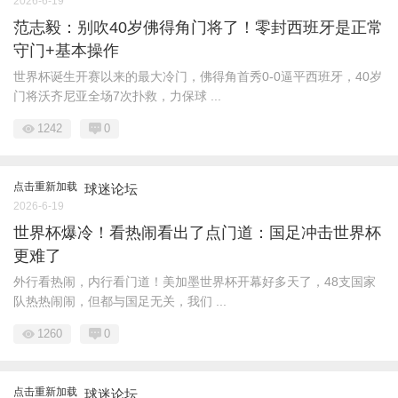
2026-6-19
范志毅：别吹40岁佛得角门将了！零封西班牙是正常
守门+基本操作
世界杯诞生开赛以来的最大冷门，佛得角首秀0-0逼平西班牙，40岁
门将沃齐尼亚全场7次扑救，力保球 ...
1242
0
点击重新加载
球迷论坛
2026-6-19
世界杯爆冷！看热闹看出了点门道：国足冲击世界杯
更难了
外行看热闹，内行看门道！美加墨世界杯开幕好多天了，48支国家
队热热闹闹，但都与国足无关，我们 ...
1260
0
点击重新加载
球迷论坛