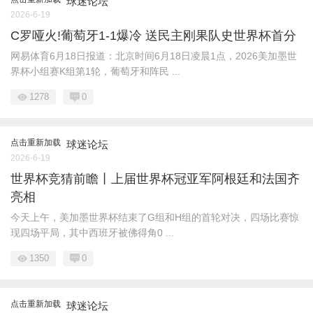
球迷论坛
2026-6-19
C罗哑火!葡萄牙1-1爆冷 送民主刚果队史世界杯首分
网易体育6月18日报道：北京时间6月18日凌晨1点，2026美加墨世
界杯小组赛K组第1轮，葡萄牙和阵民 ...
1278
0
点击重新加载
球迷论坛
2026-6-19
世界杯竞猜前瞻丨上届世界杯冠亚军阿根廷和法国齐
亮相
今天上午，美加墨世界杯结束了G组和H组的首轮对决，四场比赛惊
现四场平局，其中西班牙被佛得角0 ...
1350
0
点击重新加载
球迷论坛