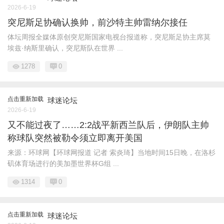
2026-6-19
突尼斯足协确认换帅，前沙特主帅雷纳尔接任
体坛周报全媒体原创突尼斯国家电视台报道称，突尼斯足协主席莫
埃兹·纳斯里确认，突尼斯队在世界 ...
1278
0
点击重新加载
球迷论坛
2026-6-19
又不能过夜了……2:2战平新西兰队后，伊朗队主帅
称球队突然被勒令须立即离开美国
来源：环球网【环球网报道 记者 索炎琦】当地时间15日晚，在洛杉
矶体育场进行的美加墨世界杯G组 ...
1314
0
点击重新加载
球迷论坛