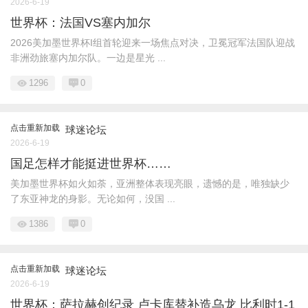
2026-6-19
世界杯：法国VS塞内加尔
2026美加墨世界杯I组首轮迎来一场焦点对决，卫冕冠军法国队迎战
非洲劲旅塞内加尔队。一边是星光 ...
1296
0
点击重新加载
球迷论坛
2026-6-19
国足怎样才能挺进世界杯……
美加墨世界杯如火如荼，亚洲整体表现亮眼，遗憾的是，唯独缺少
了东亚神龙的身影。无论如何，没国 ...
1386
0
点击重新加载
球迷论坛
2026-6-19
世界杯：萨拉赫创纪录 卢卡库替补造乌龙 比利时1-1