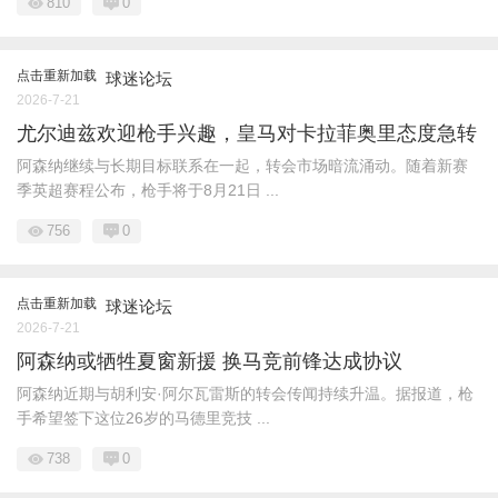
810
0
点击重新加载
球迷论坛
2026-7-21
尤尔迪兹欢迎枪手兴趣，皇马对卡拉菲奥里态度急转
阿森纳继续与长期目标联系在一起，转会市场暗流涌动。随着新赛
季英超赛程公布，枪手将于8月21日 ...
756
0
点击重新加载
球迷论坛
2026-7-21
阿森纳或牺牲夏窗新援 换马竞前锋达成协议
阿森纳近期与胡利安·阿尔瓦雷斯的转会传闻持续升温。据报道，枪
手希望签下这位26岁的马德里竞技 ...
738
0