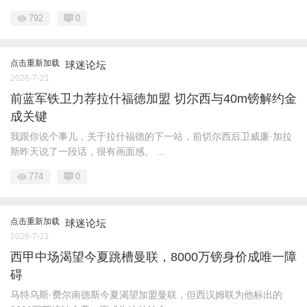
792
0
点击重新加载
球迷论坛
2026-7-21
前蓝军铁卫力荐拉什福德加盟 切尔西与40m镑解约金
成关键
我跟你说个事儿，关于拉什福德的下一站，前切尔西后卫威廉·加拉
斯昨天说了一段话，很有画面感。 ...
774
0
点击重新加载
球迷论坛
2026-7-21
西甲中场渴望今夏跳槽曼联，8000万镑身价成唯一障
碍
马特乌斯·费尔南德斯今夏渴望加盟曼联，但西汉姆联为他标出的