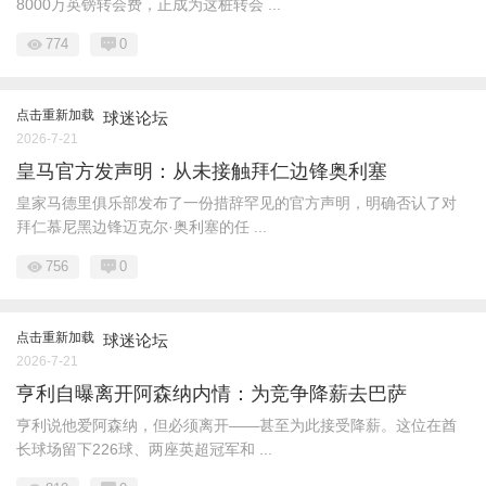
8000万英镑转会费，正成为这桩转会 ...
774
0
点击重新加载
球迷论坛
2026-7-21
皇马官方发声明：从未接触拜仁边锋奥利塞
皇家马德里俱乐部发布了一份措辞罕见的官方声明，明确否认了对
拜仁慕尼黑边锋迈克尔·奥利塞的任 ...
756
0
点击重新加载
球迷论坛
2026-7-21
亨利自曝离开阿森纳内情：为竞争降薪去巴萨
亨利说他爱阿森纳，但必须离开——甚至为此接受降薪。这位在酋
长球场留下226球、两座英超冠军和 ...