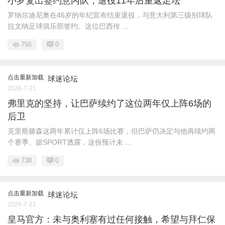
小罗复出签约意丙队，退役11年后重返足坛
罗纳尔迪尼奥在46岁的年纪宣布结束退役，与意大利第三级别球队
拉文纳足球俱乐部签约。这位巴西传 ...
756
0
点击重新加载
球迷论坛
2026-7-21
弗里克的坚持，让巴萨续约了这位两年仅上阵6场的
后卫
克里斯滕森这两年累计仅上阵6场比赛，但巴萨仍决定与他再续约两
个赛季。据SPORT透露，这份预计未 ...
738
0
点击重新加载
球迷论坛
2026-7-21
皇马官方：未与奥利塞有过任何接触，希望与拜仁保