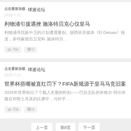
点击重新加载
球迷论坛
2026-7-21
利物浦引援遇挫 施洛特贝克心仪皇马
利物浦寻找新中卫的计划遭遇重创。据西班牙媒体《El Debate》报
道，多特蒙德后卫尼科·施洛特贝 ...
756
0
点击重新加载
球迷论坛
2026-7-21
世界杯捂嘴被直红罚下？FIFA新规源于皇马马竞旧案
2026年世界杯出了个载入史册的时刻——巴拉圭队的米格尔·阿尔米
隆在对阵土耳其的比赛中，与对手 ...
756
0
上一页
第8页
下一页