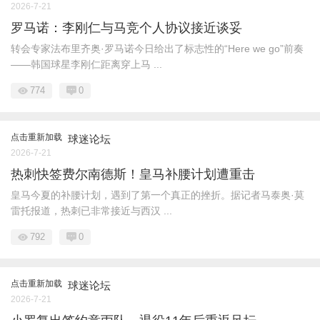
2026-7-21
罗马诺：李刚仁与马竞个人协议接近谈妥
转会专家法布里齐奥·罗马诺今日给出了标志性的“Here we go”前奏
——韩国球星李刚仁距离穿上马 ...
774
0
点击重新加载
球迷论坛
2026-7-21
热刺快签费尔南德斯！皇马补腰计划遭重击
皇马今夏的补腰计划，遇到了第一个真正的挫折。据记者马泰奥·莫
雷托报道，热刺已非常接近与西汉 ...
792
0
点击重新加载
球迷论坛
2026-7-21