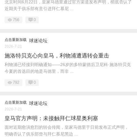
北京时间6月22日，皇家马德里通过官方渠道发布声明，彻底否认了
近期关于俱乐部有意引进拜仁慕尼 ...
756
0
点击重新加载
球迷论坛
2026-7-21
施洛特贝克心向皇马，利物浦遭遇转会重击
利物浦已经接到明确通知——26岁的多特蒙德后卫尼科·施洛特贝克
今夏的首选目的地是马德里，而非 ...
792
0
点击重新加载
球迷论坛
2026-7-21
皇马官方声明：未接触拜仁球星奥利塞
面对近期愈演愈烈的转会传闻，皇家马德里于日前发布正式声明，
明确否认了俱乐部曾与拜仁慕尼黑边 ...