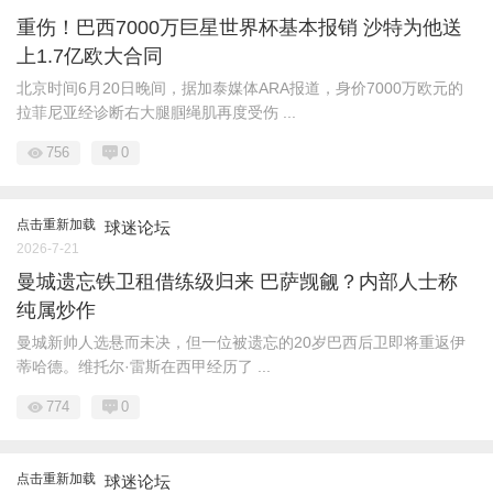
重伤！巴西7000万巨星世界杯基本报销 沙特为他送
上1.7亿欧大合同
北京时间6月20日晚间，据加泰媒体ARA报道，身价7000万欧元的
拉菲尼亚经诊断右大腿腘绳肌再度受伤 ...
756
0
点击重新加载
球迷论坛
2026-7-21
曼城遗忘铁卫租借练级归来 巴萨觊觎？内部人士称
纯属炒作
曼城新帅人选悬而未决，但一位被遗忘的20岁巴西后卫即将重返伊
蒂哈德。维托尔·雷斯在西甲经历了 ...
774
0
点击重新加载
球迷论坛