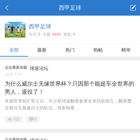
西甲足球
西甲足球
今日:
0
主题:
8444
排名:
4
全部
最新
热门
热帖
精华
点击重新加载
球迷论坛
2026-7-21
为什么威尔士无缘世界杯？只因那个能超车全世界的
男人，退役了！
本届世界杯扩军之后，不少新球迷翻着参赛名单找新面孔，翻来覆
去都没见着威尔士的队伍。很多刚看 ...
702
0
点击重新加载