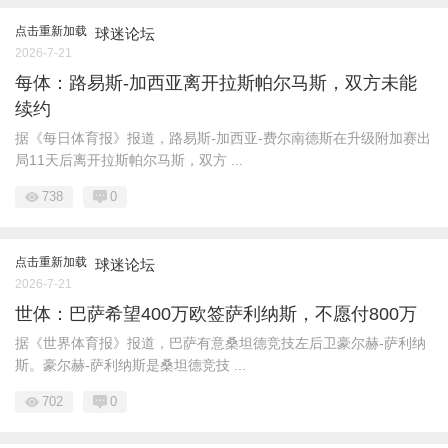
点击重新加载
球迷论坛
2026-7-21
每体：路易斯-加西亚离开拉斯帕尔马斯，双方未能
续约
据《每日体育报》报道，路易斯-加西亚-费尔南德斯在升级附加赛出
局11天后离开拉斯帕尔马斯，双方 ...
738
0
点击重新加载
球迷论坛
2026-7-21
世体：巴萨希望400万欧签萨利纳斯，不愿付800万
据《世界体育报》报道，巴萨有意桑坦德竞技左后卫豪尔赫-萨利纳
斯。豪尔赫-萨利纳斯是桑坦德竞技 ...
702
0