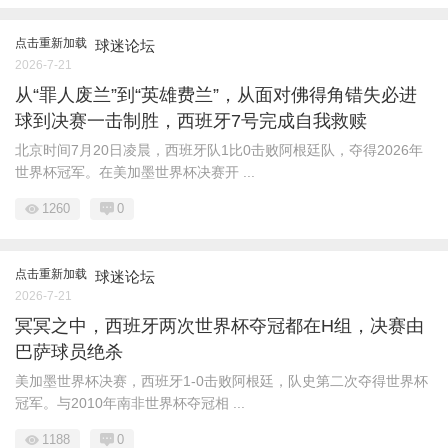
点击重新加载
球迷论坛
2026-7-21
从“罪人废兰”到“英雄费兰”，从面对佛得角错失必进
球到决赛一击制胜，西班牙7号完成自我救赎
北京时间7月20日凌晨，西班牙队1比0击败阿根廷队，夺得2026年
世界杯冠军。在美加墨世界杯决赛开 ...
1260
0
点击重新加载
球迷论坛
2026-7-21
冥冥之中，西班牙两次世界杯夺冠都在H组，决赛由
巴萨球员绝杀
美加墨世界杯决赛，西班牙1-0击败阿根廷，队史第二次夺得世界杯
冠军。与2010年南非世界杯夺冠相 ...
1188
0