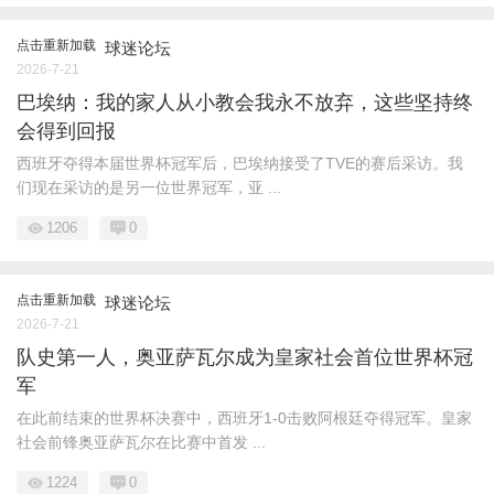
点击重新加载
球迷论坛
2026-7-21
巴埃纳：我的家人从小教会我永不放弃，这些坚持终
会得到回报
西班牙夺得本届世界杯冠军后，巴埃纳接受了TVE的赛后采访。我
们现在采访的是另一位世界冠军，亚 ...
1206
0
点击重新加载
球迷论坛
2026-7-21
队史第一人，奥亚萨瓦尔成为皇家社会首位世界杯冠
军
在此前结束的世界杯决赛中，西班牙1-0击败阿根廷夺得冠军。皇家
社会前锋奥亚萨瓦尔在比赛中首发 ...
1224
0