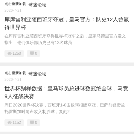
点击重新加载
球迷论坛
2026-7-21
库库雷利亚随西班牙夺冠，皇马官方：队史12人曾赢
得世界杯
在库库雷利亚随西班牙夺得世界杯冠军之后，皇家马德里官方发文
指出，他们俱乐部历史已有12名球员 ...
1260
0
点击重新加载
球迷论坛
2026-7-21
世界杯别样数据：皇马球员总进球数冠绝全球，马竞
9人征战决赛
周日2026世界杯决赛，西班牙1-0击败阿根廷夺冠，巴萨前锋费兰・
托雷斯加时尾声攻入制胜球，复刻2 ...
1152
0