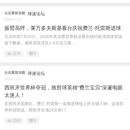
点击重新加载
球迷论坛
2026-7-21
振臂高呼，莱万多夫斯基看台庆祝费兰-托雷斯进球
北京时间7月20日，2026年美加墨世界杯决赛在纽约新泽西体育场
落下帷幕，最终西班牙队1-0力克卫冕 ...
1170
0
点击重新加载
球迷论坛
2026-7-21
西班牙世界杯夺冠，致胜球英雄“费兰宝贝”深邃电眼
太迷人！
在西班牙国家队，费兰·托雷斯一直都是锋线上的关键人物，这场世
界杯冠军战，西班牙全场14次射门 ...
1242
0