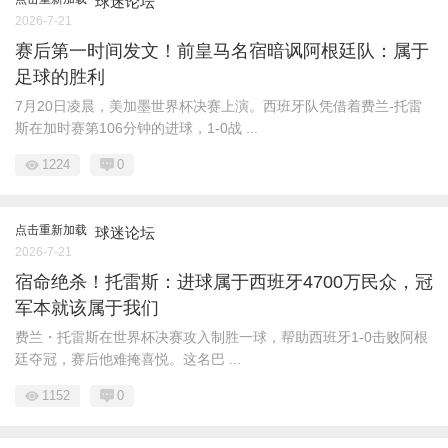
球迷论坛
2026-7-21
赛后第一时间发文！前皇马名宿暗讽阿根廷队：属于
足球的胜利
7月20日凌晨，美加墨世界杯决赛上演。西班牙队凭借着费兰-托雷
斯在加时赛第106分钟的进球，1-0战 ...
1224
0
点击重新加载
球迷论坛
2026-7-21
宿命绝杀！托雷斯：进球属于西班牙4700万民众，冠
军本就该属于我们
费兰・托雷斯在世界杯决赛攻入制胜一球，帮助西班牙1-0击败阿根
廷夺冠，赛后他难掩喜悦。这名巴 ...
1152
0