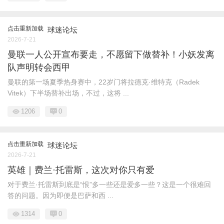
点击重新加载
球迷论坛
2026-7-21
曼联一人公开宣布要走，不愿留下做替补！小妖发离
队声明转会西甲
曼联的第一场夏季热身赛中，22岁门将拉德克·维特克（Radek
Vitek）下半场替补出场，不过，这将 ...
1206
0
点击重新加载
球迷论坛
2026-7-21
英雄｜费兰·托雷斯，这次对你只有爱
对于费兰·托雷斯到底是“恨”多一些还是爱多一些？这是一个很难回
答的问题。因为即便是巴萨和西 ...
1314
0