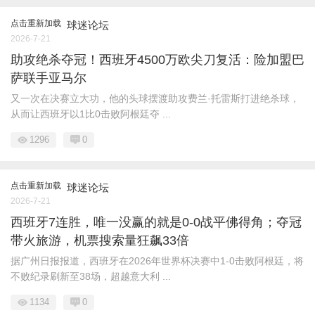
点击重新加载
球迷论坛
2026-7-21
助攻绝杀夺冠！西班牙4500万欧尖刀复活：险加盟巴
萨联手亚马尔
又一次在决赛立大功，他的头球摆渡助攻费兰·托雷斯打进绝杀球，
从而让西班牙以1比0击败阿根廷夺 ...
1296
0
点击重新加载
球迷论坛
2026-7-21
西班牙7连胜，唯一没赢的就是0-0战平佛得角；夺冠
带火旅游，机票搜索量狂飙33倍
据广州日报报道，西班牙在2026年世界杯决赛中1-0击败阿根廷，将
不败纪录刷新至38场，超越意大利 ...
1134
0