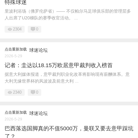
特殊球迷
里波利浴场（佛罗伦萨省）—— 不仅帕尔马足球俱乐部的管理层多
人出席了U20梯队的赛季收官活动。 ...
2304
0
点击重新加载
球迷论坛
2026-5-29
记者：圭达以18.15万欧居意甲裁判收入榜首
据意大利媒体报道，意甲裁判职业化改革将影响现有薪酬体系。意
大利无缘世界杯的风波波及前意大利 ...
2340
0
点击重新加载
球迷论坛
2026-5-29
巴西落选国脚真的不值5000万，曼联又要去意甲踩坑
了？