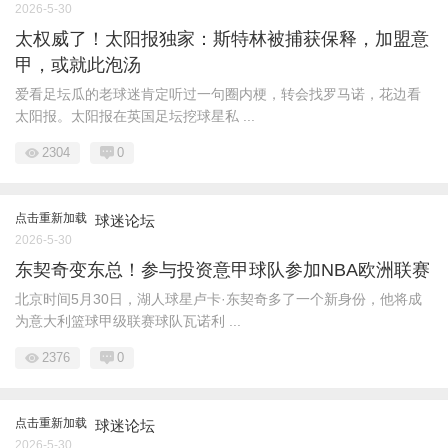
2026-5-30
太权威了！太阳报独家：斯特林被捕获保释，加盟意
甲，或就此泡汤
爱看足坛瓜的老球迷肯定听过一句圈内梗，转会找罗马诺，花边看
太阳报。太阳报在英国足坛挖球星私 ...
2304
0
点击重新加载
球迷论坛
2026-5-30
东契奇变东总！参与投资意甲球队参加NBA欧洲联赛
北京时间5月30日，湖人球星卢卡·东契奇多了一个新身份，他将成
为意大利篮球甲级联赛球队瓦诺利 ...
2376
0
点击重新加载
球迷论坛
2026-5-30