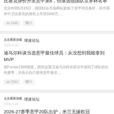
比塞克身价升至意甲第6，但落选德国队世界杯名单
北京时间5月29日，德国转会市场网站更新了意甲球员身价，其中国
米中卫比塞克的身价上升至5000万 ...
2448
0
点击重新加载
球迷论坛
2026-5-30
迪马尔科谈当选意甲最佳球员：从没想到我能拿到
MVP
据Fcinter1908报道，国米边翼卫迪马尔科在采访中谈到了球队的出
色赛季，并表示自己获得意甲最佳 ...
2394
0
点击重新加载
球迷论坛
2026-5-30
2026-27赛季意甲20队出炉，米兰无缘欧冠