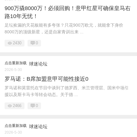
900万撬8000万！必须回购！意甲红星可确保皇马右
路10年无忧！
足坛捡漏的天花板能有多夸张？只花900万欧元，就能拿下身价
8000万的顶级新星，还是自家青训出来 ...
2430
0
点击重新加载
球迷论坛
2026-5-30
罗马诺：B席加盟意甲可能性接近0
罗马诺和莫雷托在节目中谈到了德罗西、米兰管理层、国米中场引
援以及斯卡马卡等转会动态。关于德 ...
2466
0
点击重新加载
球迷论坛
2026-5-30