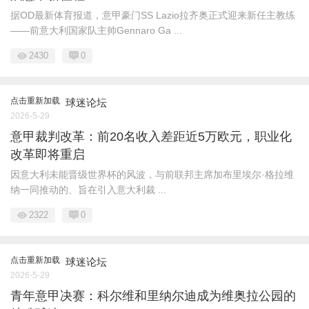
据OD最新体育报道，意甲豪门SS Lazio拉齐奥正式迎来新任主教练
——前意大利国家队主帅Gennaro Ga ...
2430
0
点击重新加载
球迷论坛
2026-5-29
意甲裁判改革：前20名收入差距近5万欧元，职业化
改革即将重启
因意大利未能晋级世界杯的风波，与前联邦主席加布里埃尔·格拉维
纳一同推动的、旨在引入意大利裁 ...
2322
0
点击重新加载
球迷论坛
2026-5-29
青年意甲决赛：科尔维和里纳尔迪成为维奥拉公园的