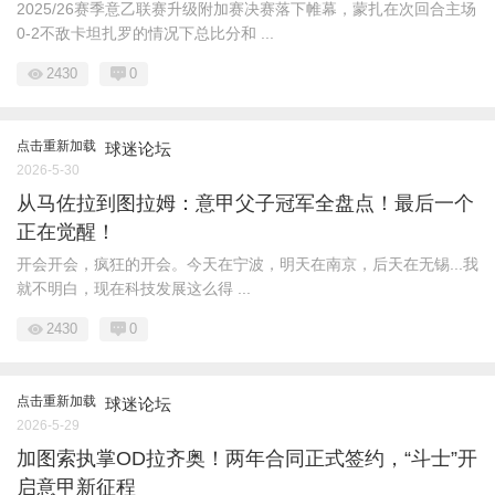
2025/26赛季意乙联赛升级附加赛决赛落下帷幕，蒙扎在次回合主场
0-2不敌卡坦扎罗的情况下总比分和 ...
2430
0
点击重新加载
球迷论坛
2026-5-30
从马佐拉到图拉姆：意甲父子冠军全盘点！最后一个
正在觉醒！
开会开会，疯狂的开会。今天在宁波，明天在南京，后天在无锡...我
就不明白，现在科技发展这么得 ...
2430
0
点击重新加载
球迷论坛
2026-5-29
加图索执掌OD拉齐奥！两年合同正式签约，“斗士”开
启意甲新征程