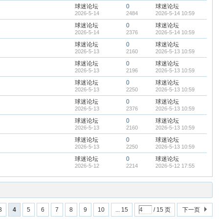
球迷论坛
0
球迷论坛
2026-5-14
2484
2026-5-14 10:59
球迷论坛
0
球迷论坛
2026-5-14
2376
2026-5-14 10:59
球迷论坛
0
球迷论坛
2026-5-13
2160
2026-5-13 10:59
球迷论坛
0
球迷论坛
2026-5-13
2196
2026-5-13 10:59
球迷论坛
0
球迷论坛
2026-5-13
2250
2026-5-13 10:59
球迷论坛
0
球迷论坛
2026-5-13
2376
2026-5-13 10:59
球迷论坛
0
球迷论坛
2026-5-13
2160
2026-5-13 10:59
球迷论坛
0
球迷论坛
2026-5-13
2250
2026-5-13 10:59
球迷论坛
0
球迷论坛
2026-5-12
2214
2026-5-12 17:55
3
4
5
6
7
8
9
10
... 15
/ 15 页
下一页