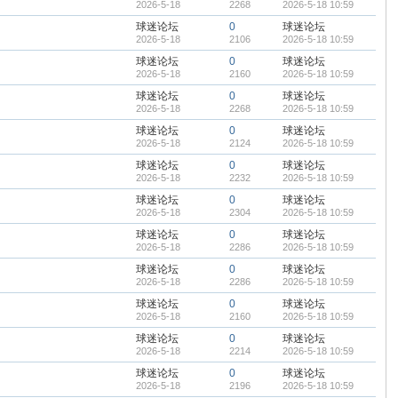
2026-5-18
2268
2026-5-18 10:59
球迷论坛
0
球迷论坛
2026-5-18
2106
2026-5-18 10:59
球迷论坛
0
球迷论坛
2026-5-18
2160
2026-5-18 10:59
球迷论坛
0
球迷论坛
2026-5-18
2268
2026-5-18 10:59
球迷论坛
0
球迷论坛
2026-5-18
2124
2026-5-18 10:59
球迷论坛
0
球迷论坛
2026-5-18
2232
2026-5-18 10:59
球迷论坛
0
球迷论坛
2026-5-18
2304
2026-5-18 10:59
球迷论坛
0
球迷论坛
2026-5-18
2286
2026-5-18 10:59
球迷论坛
0
球迷论坛
2026-5-18
2286
2026-5-18 10:59
球迷论坛
0
球迷论坛
2026-5-18
2160
2026-5-18 10:59
球迷论坛
0
球迷论坛
2026-5-18
2214
2026-5-18 10:59
球迷论坛
0
球迷论坛
2026-5-18
2196
2026-5-18 10:59