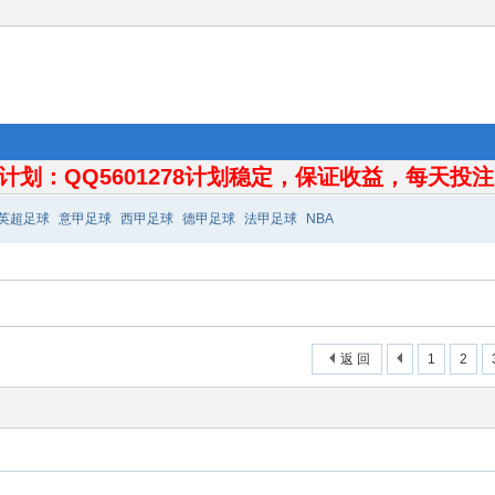
计划：QQ5601278计划稳定，保证收益，每天投注10
英超足球
意甲足球
西甲足球
德甲足球
法甲足球
NBA
返 回
1
2