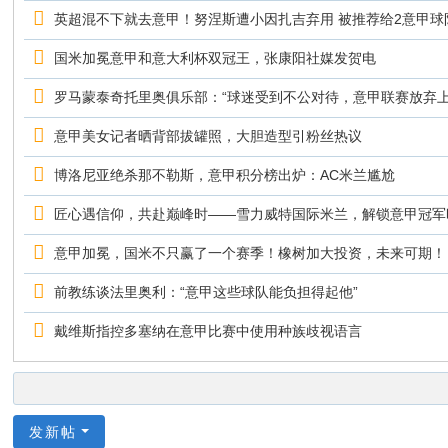
英超混不下就去意甲！努涅斯遭小因扎吉弃用 被推荐给2意甲球
国米加冕意甲和意大利杯双冠王，张康阳社媒发贺电
罗马蒙泰奇托里奥俱乐部：“球迷受到不公对待，意甲联赛放弃上
​意甲美女记者晒背部拔罐照，大胆造型引粉丝热议
博洛尼亚绝杀那不勒斯，意甲积分榜出炉：AC米兰尴尬
匠心遇信仰，共赴巅峰时——雪力威特国际米兰，解锁意甲冠军
意甲加冕，国米不只赢了一个赛季！橡树加大投资，未来可期！
前教练谈法里奥利：“意甲这些球队能负担得起他”
戴维斯指控多塞纳在意甲比赛中使用种族歧视语言
发新帖