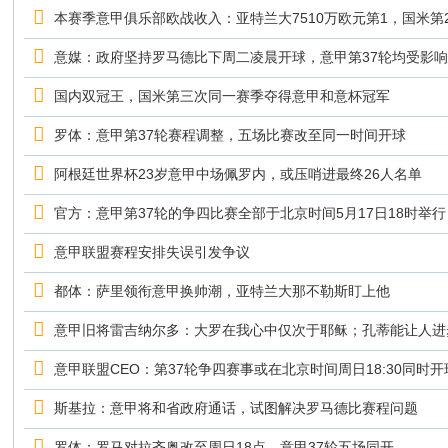
本赛季意甲俱乐部欧战收入：亚特兰大7510万欧元第1，国米第
意媒：政府坚持罗马德比下周二凌晨开球，意甲第37轮均受影
国内双冠王，国米第三次同一赛季夺得意甲和意杯冠军
罗体：意甲第37轮赛程调整，五场比赛改至同一时间开球
阿根廷世界杯23岁意甲中场佩罗内，或压哨进最终26人名单
官方：意甲第37轮的争四比赛全部于北京时间5月17日18时举行
意甲联盟赛程安排失误引发争议
都体：萨里领衔意甲换帅潮，亚特兰大那不勒斯盯上他
意甲旧将雷吉纳尔多：大罗在我心中仅次于耶稣；孔蒂能让人进
意甲联盟CEO：第37轮争四赛事或在北京时间周日18:30同时开
斯基拉：意甲将和省政府通话，试图解决罗马德比赛程问题
罗体：罗马对拉齐奥改至周日18点，意甲37轮五场同开