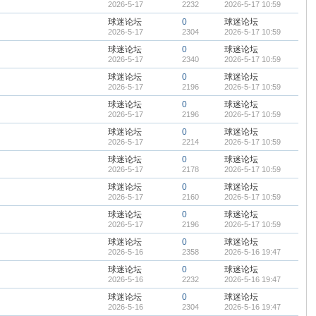
2026-5-17
2232
2026-5-17 10:59
球迷论坛
0
球迷论坛
2026-5-17
2304
2026-5-17 10:59
球迷论坛
0
球迷论坛
2026-5-17
2340
2026-5-17 10:59
球迷论坛
0
球迷论坛
2026-5-17
2196
2026-5-17 10:59
球迷论坛
0
球迷论坛
2026-5-17
2196
2026-5-17 10:59
球迷论坛
0
球迷论坛
2026-5-17
2214
2026-5-17 10:59
球迷论坛
0
球迷论坛
2026-5-17
2178
2026-5-17 10:59
球迷论坛
0
球迷论坛
2026-5-17
2160
2026-5-17 10:59
球迷论坛
0
球迷论坛
2026-5-17
2196
2026-5-17 10:59
球迷论坛
0
球迷论坛
2026-5-16
2358
2026-5-16 19:47
球迷论坛
0
球迷论坛
2026-5-16
2232
2026-5-16 19:47
球迷论坛
0
球迷论坛
2026-5-16
2304
2026-5-16 19:47