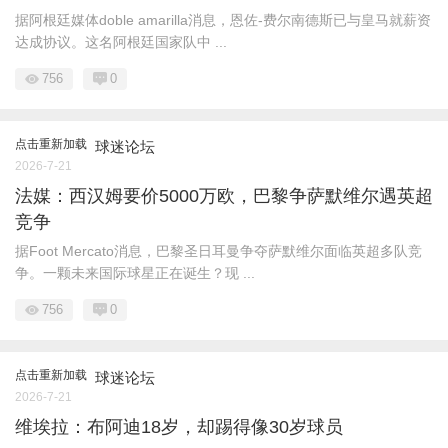
据阿根廷媒体doble amarilla消息，恩佐-费尔南德斯已与皇马就薪资
达成协议。这名阿根廷国家队中 ...
756
0
点击重新加载
球迷论坛
2026-7-21
法媒：西汉姆要价5000万欧，巴黎争萨默维尔遇英超
竞争
据Foot Mercato消息，巴黎圣日耳曼争夺萨默维尔面临英超多队竞
争。一颗未来国际球星正在诞生？现 ...
756
0
点击重新加载
球迷论坛
2026-7-21
维埃拉：布阿迪18岁，却踢得像30岁球员