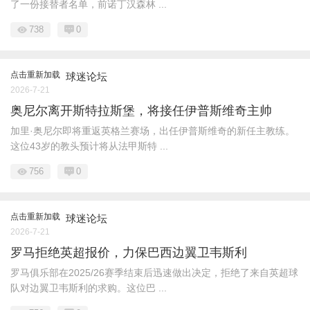
了一份接替者名单，前诺丁汉森林 ...
738
0
点击重新加载
球迷论坛
2026-7-21
奥尼尔离开斯特拉斯堡，将接任伊普斯维奇主帅
加里·奥尼尔即将重返英格兰赛场，出任伊普斯维奇的新任主教练。
这位43岁的教头预计将从法甲斯特 ...
756
0
点击重新加载
球迷论坛
2026-7-21
罗马拒绝英超报价，力保巴西边翼卫韦斯利
罗马俱乐部在2025/26赛季结束后迅速做出决定，拒绝了来自英超球
队对边翼卫韦斯利的求购。这位巴 ...