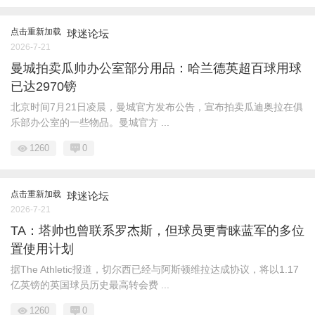
点击重新加载
球迷论坛
2026-7-21
曼城拍卖瓜帅办公室部分用品：哈兰德英超百球用球
已达2970镑
北京时间7月21日凌晨，曼城官方发布公告，宣布拍卖瓜迪奥拉在俱
乐部办公室的一些物品。曼城官方 ...
1260
0
点击重新加载
球迷论坛
2026-7-21
TA：塔帅也曾联系罗杰斯，但球员更青睐蓝军的多位
置使用计划
据The Athletic报道，切尔西已经与阿斯顿维拉达成协议，将以1.17
亿英镑的英国球员历史最高转会费 ...
1260
0